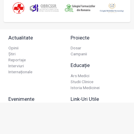
Actualitate
Proiecte
Opinii
Dosar
Știri
Campanii
Reportaje
Educație
Interviuri
Internaționale
Ars Medici
Studii Clinice
Istoria Medicinei
Evenimente
Link-Uri Utile
Reuniuni
Termeni Și Condiții
Diverse
Politica De Confidențialitate
Politica Publicitară
Business
Politica Cookie