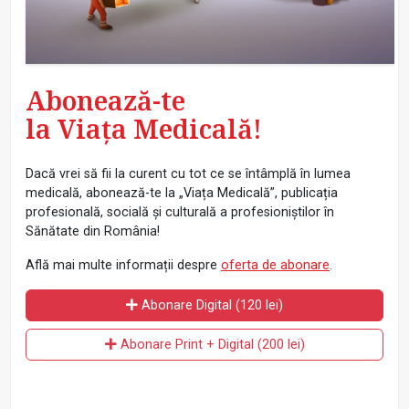
Abonează-te
la Viața Medicală!
Dacă vrei să fii la curent cu tot ce se întâmplă în lumea
medicală, abonează-te la „Viața Medicală”, publicația
profesională, socială și culturală a profesioniștilor în
Sănătate din România!
Află mai multe informații despre
oferta de abonare
.
Abonare Digital (120 lei)
Abonare Print + Digital (200 lei)