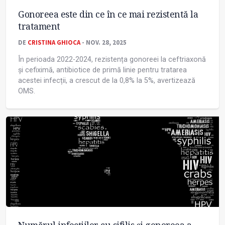
Gonoreea este din ce în ce mai rezistentă la
tratament
DE
CRISTINA GHIOCA
- NOV. 28, 2025
În perioada 2022-2024, rezistența gonoreei la ceftriaxonă
și cefiximă, antibiotice de primă linie pentru tratarea
acestei infecții, a crescut de la 0,8% la 5%, avertizează
OMS.