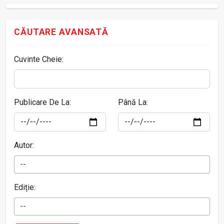
CĂUTARE AVANSATĂ
Cuvinte Cheie:
Publicare De La:
Până La:
Autor:
--
Ediție:
--