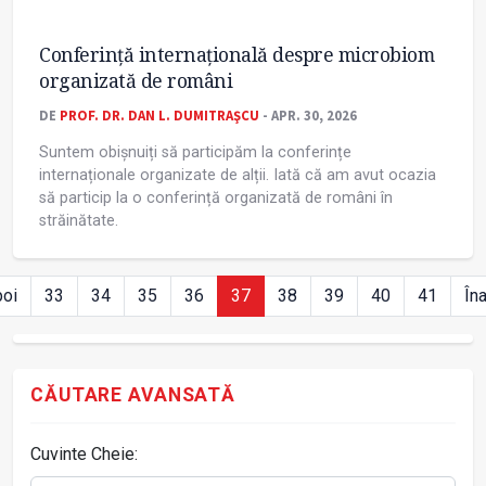
Conferință internațională despre microbiom
organizată de români
DE
PROF. DR. DAN L. DUMITRAŞCU
- APR. 30, 2026
Suntem obișnuiți să participăm la conferințe
internaționale organizate de alții. Iată că am avut ocazia
să particip la o conferință organizată de români în
străinătate.
poi
33
34
35
36
37
38
39
40
41
În
CĂUTARE AVANSATĂ
Cuvinte Cheie: