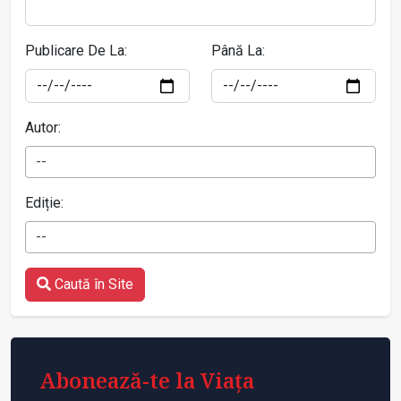
Publicare De La:
Până La:
Autor:
--
Ediție:
--
Caută în Site
Abonează-te la Viața