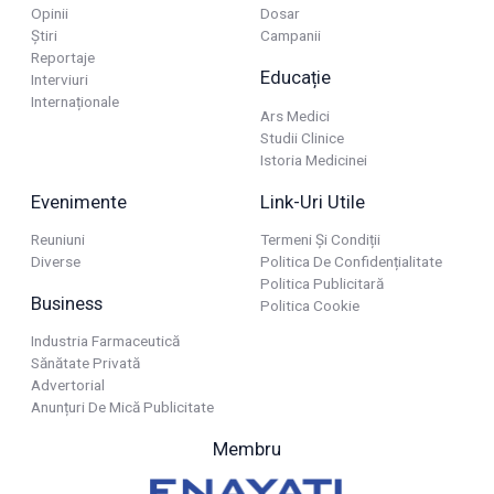
Opinii
Dosar
Știri
Campanii
Reportaje
Educație
Interviuri
Internaționale
Ars Medici
Studii Clinice
Istoria Medicinei
Evenimente
Link-Uri Utile
Reuniuni
Termeni Și Condiții
Diverse
Politica De Confidențialitate
Politica Publicitară
Business
Politica Cookie
Industria Farmaceutică
Sănătate Privată
Advertorial
Anunțuri De Mică Publicitate
Membru