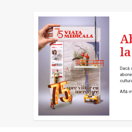
A
la
Dacă v
abonea
cultur
Află m