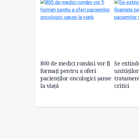
nătății a
800 de medici români vor fi
Se extind
gență 150 de
formați pentru a oferi
unitățilo
ei spitalelor
pacienților oncologici șanse
tratament
la viață
critici