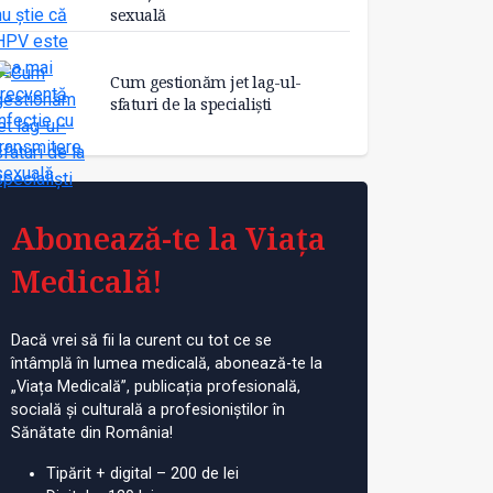
sexuală
Cum gestionăm jet lag-ul-
sfaturi de la specialiști
Abonează-te la Viața
Medicală!
Dacă vrei să fii la curent cu tot ce se
întâmplă în lumea medicală, abonează-te la
„Viața Medicală”, publicația profesională,
socială și culturală a profesioniștilor în
Sănătate din România!
Tipărit + digital – 200 de lei