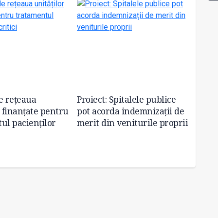
e rețeaua
Proiect: Spitalele publice
Instit
r finanțate pentru
pot acorda indemnizații de
din Ia
ul pacienților
merit din veniturile proprii
partea
Sănătă