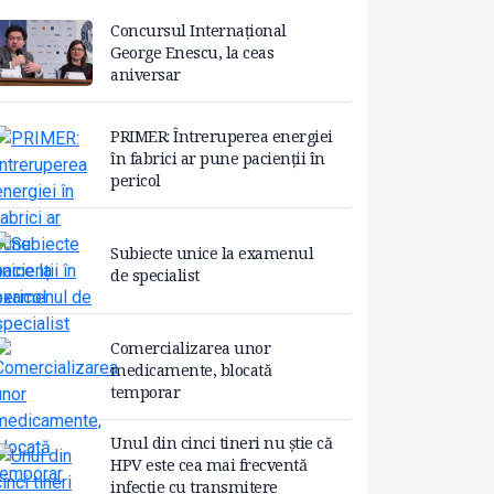
Concursul Internațional
George Enescu, la ceas
aniversar
PRIMER: Întreruperea energiei
în fabrici ar pune pacienții în
pericol
Subiecte unice la examenul
de specialist
Comercializarea unor
medicamente, blocată
temporar
Unul din cinci tineri nu știe că
HPV este cea mai frecventă
infecție cu transmitere