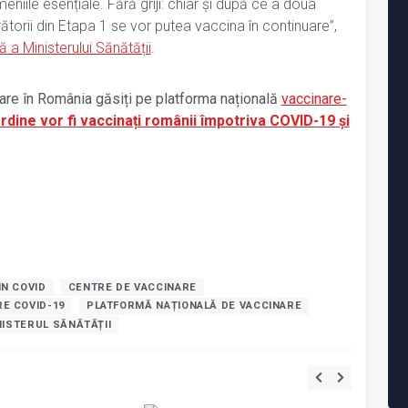
omeniile esențiale. Fără griji: chiar și după ce a doua
ătorii din Etapa 1 se vor putea vaccina în continuare”,
ă a Ministerului Sănătății
.
re în România găsiți pe platforma națională
vaccinare-
ordine vor fi vaccinați românii împotriva COVID-19 și
IN COVID
CENTRE DE VACCINARE
E COVID-19
PLATFORMĂ NAȚIONALĂ DE VACCINARE
NISTERUL SĂNĂTĂȚII