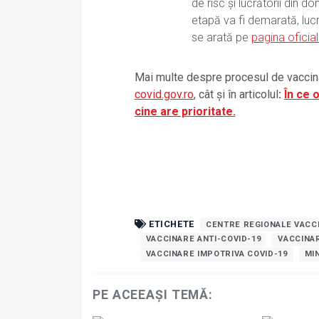
de risc și lucrătorii din d
etapă va fi demarată, lucr
se arată pe
pagina oficial
Mai multe despre procesul de vaccina
covid.gov.ro
, cât și în articolul
:
În ce 
cine are prioritate.
ETICHETE
CENTRE REGIONALE VACC
VACCINARE ANTI-COVID-19
VACCINAR
VACCINARE IMPOTRIVA COVID-19
MI
PE ACEEAȘI TEMĂ: