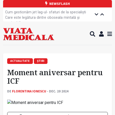
NEWSFLASH
Cum gestionăm jet lag-ul- sfaturi de la specialiști
Care este legătura dintre oboseala mintală și
caniculă?
Campanie de prevenție dedicată sportivelor
Un nou studiu pentru testarea unui vaccin împotriva
tulpinei Bundibugyo a virusului Ebola
Alăptarea, esențială pentru sănătatea mamei și
copilului
Cartea electronică de identitate, noul card de
sănătate
ACTUALITATE
ȘTIRI
Copiii europeni, într-o formă fizică tot mai proastă
Moment aniversar pentru
Demersuri pentru acces transfrontalier la date
medicale
ICF
Contractul cadru ar putea fi modificat
Comercializarea unor medicamente, blocată
DE
FLORENTINA IONESCU
- DEC. 20 2024
temporar