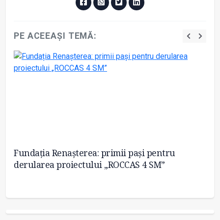
PE ACEEAȘI TEMĂ:
la
Fundația Renașterea: primii pași pentru
Pr
derularea proiectului „ROCCAS 4 SM”
tr
di