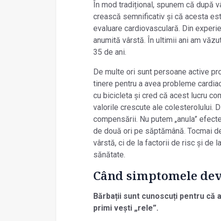
În mod tradițional, spunem că după vâ
crească semnificativ și că acesta est
evaluare cardiovasculară. Din experi
anumită vârstă. În ultimii ani am văzut
35 de ani.
De multe ori sunt persoane active pro
tinere pentru a avea probleme cardiac
cu bicicleta și cred că acest lucru c
valorile crescute ale colesterolului. 
compensării. Nu putem „anula” efecte
de două ori pe săptămână. Tocmai de 
vârstă, ci de la factorii de risc și de
sănătate.
Când simptomele dev
Bărbații sunt cunoscuți pentru că 
primi vești „rele”.