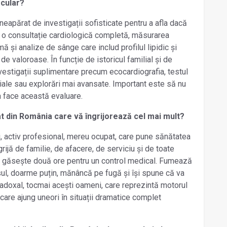
scular?
neapărat de investigații sofisticate pentru a afla dacă
i, o consultație cardiologică completă, măsurarea
mă și analize de sânge care includ profilul lipidic și
de valoroase. În funcție de istoricul familial și de
nvestigații suplimentare precum ecocardiografia, testul
riale sau explorări mai avansate. Important este să nu
a face această evaluare.
bat din România care vă îngrijorează cel mai mult?
ni, activ profesional, mereu ocupat, care pune sănătatea
rijă de familie, de afacere, de serviciu și de toate
 nu găsește două ore pentru un control medical. Fumează
sul, doarme puțin, mănâncă pe fugă și își spune că va
radoxal, tocmai acești oameni, care reprezintă motorul
i care ajung uneori în situații dramatice complet