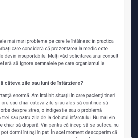
ele mai mari probleme pe care le întâlnesc în practica
 bărbați care consideră că prezentarea la medic este
devin insuportabile. Mulți văd solicitarea unui consult
preferă să ignore semnalele pe care organismul le
ă câteva zile sau luni de întârziere?
tanță enormă. Am întâlnit situații în care pacienți tineri
 ore sau chiar câteva zile și au ales să continue să
 vorba despre stres, o indigestie sau o problemă
trei sau patru zile de la debutul infarctului. Nu mai vin
e chiar să dispară. Vin pentru că încep să se sufoce, nu
 pot dormi întinși în pat. În acel moment descoperim că