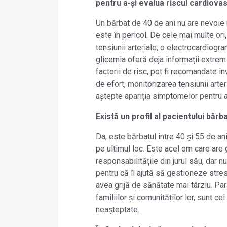
pentru a-și evalua riscul cardiova
Un bărbat de 40 de ani nu are nevoie 
este în pericol. De cele mai multe or
tensiunii arteriale, o electrocardiogra
glicemia oferă deja informații extrem 
factorii de risc, pot fi recomandate i
de efort, monitorizarea tensiunii arte
aștepte apariția simptomelor pentru 
Există un profil al pacientului băr
Da, este bărbatul între 40 și 55 de a
pe ultimul loc. Este acel om care are g
responsabilitățile din jurul său, dar
pentru că îl ajută să gestioneze stre
avea grijă de sănătate mai târziu. Pa
familiilor și comunităților lor, sunt ce
neașteptate.