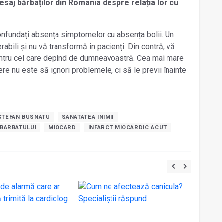
 mesaj bărbaților din România despre relația lor cu
nfundați absența simptomelor cu absența bolii. Un
rabili și nu vă transformă în pacienți. Din contră, vă
ntru cei care depind de dumneavoastră. Cea mai mare
re nu este să ignori problemele, ci să le previi înainte
ȘTEFAN BUSNATU
SANATATEA INIMII
 BARBATULUI
MIOCARD
INFARCT MIOCARDIC ACUT