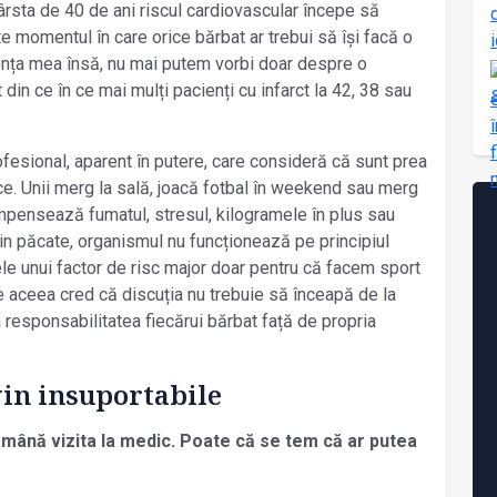
rsta de 40 de ani riscul cardiovascular începe să
e momentul în care orice bărbat ar trebui să își facă o
ența mea însă, nu mai putem vorbi doar despre o
 din ce în ce mai mulți pacienți cu infarct la 42, 38 sau
fesional, aparent în putere, care consideră că sunt prea
e. Unii merg la sală, joacă fotbal în weekend sau merg
ompensează fumatul, stresul, kilogramele în plus sau
Din păcate, organismul nu funcționează pe principiul
le unui factor de risc major doar pentru că facem sport
aceea cred că discuția nu trebuie să înceapă de la
 la responsabilitatea fiecărui bărbat față de propria
in insuportabile
amână vizita la medic. Poate că se tem că ar putea