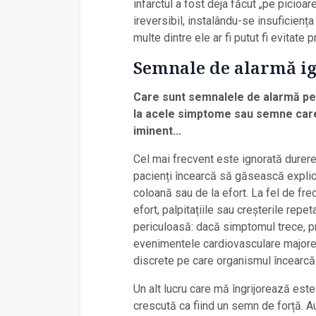
infarctul a fost deja făcut „pe picioar
ireversibil, instalându-se insuficiența
multe dintre ele ar fi putut fi evitate
Semnale de alarmă ig
Care sunt semnalele de alarmă pe 
la acele simptome sau semne care
iminent...
Cel mai frecvent este ignorată durere
pacienți încearcă să găsească explicaț
coloană sau de la efort. La fel de fre
efort, palpitațiile sau creșterile repe
periculoasă: dacă simptomul trece, pro
evenimentele cardiovasculare majore
discrete pe care organismul încearcă
Un alt lucru care mă îngrijorează este
crescută ca fiind un semn de forță. Au