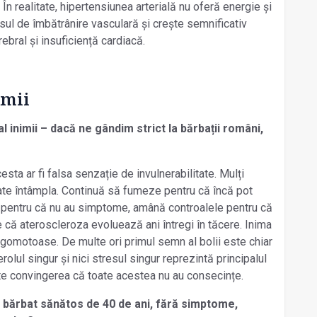
În realitate, hipertensiunea arterială nu oferă energie și
sul de îmbătrânire vasculară și crește semnificativ
rebral și insuficiență cardiacă.
imii
 inimii – dacă ne gândim strict la bărbații români,
esta ar fi falsa senzație de invulnerabilitate. Mulți
oate întâmpla. Continuă să fumeze pentru că încă pot
ă pentru că nu au simptome, amână controalele pentru că
 că ateroscleroza evoluează ani întregi în tăcere. Inima
gomotoase. De multe ori primul semn al bolii este chiar
erolul singur și nici stresul singur reprezintă principalul
e convingerea că toate acestea nu au consecințe.
un bărbat sănătos de 40 de ani, fără simptome,