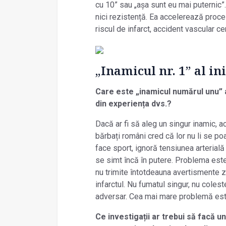
cu 10” sau „așa sunt eu mai puternic”. 
nici rezistență. Ea accelerează proce
riscul de infarct, accident vascular ce
„Inamicul nr. 1” al in
Care este „inamicul numărul unu” al
din experiența dvs.?
Dacă ar fi să aleg un singur inamic, ac
bărbați români cred că lor nu li se p
face sport, ignoră tensiunea arterial
se simt încă în putere. Problema este
nu trimite întotdeauna avertismente z
infarctul. Nu fumatul singur, nu colest
adversar. Cea mai mare problemă est
Ce investigații ar trebui să facă 