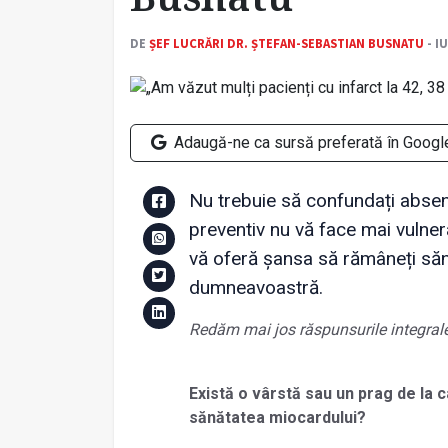
DE
ȘEF LUCRĂRI DR. ȘTEFAN-SEBASTIAN BUSNATU
- I
Adaugă-ne ca sursă preferată în Googl
Nu trebuie să confundați absen
preventiv nu vă face mai vulnera
vă oferă șansa să rămâneți săn
dumneavoastră.
Redăm mai jos răspunsurile integrale
Există o vârstă sau un prag de la ca
sănătatea miocardului?