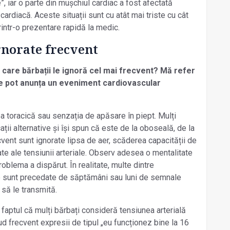
e”, iar o parte din mușchiul cardiac a fost afectată
 cardiacă. Aceste situații sunt cu atât mai triste cu cât
 printr-o prezentare rapidă la medic.
norate frecvent
care bărbații le ignoră cel mai frecvent? Mă refer
 pot anunța un eveniment cardiovascular
a toracică sau senzația de apăsare în piept. Mulți
ii alternative și își spun că este de la oboseală, de la
cvent sunt ignorate lipsa de aer, scăderea capacității de
tate ale tensiunii arteriale. Observ adesea o mentalitate
blema a dispărut. În realitate, multe dintre
 sunt precedate de săptămâni sau luni de semnale
 să le transmită.
 faptul că mulți bărbați consideră tensiunea arterială
d frecvent expresii de tipul „eu funcționez bine la 16