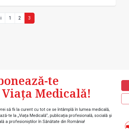
i
1
2
3
bonează-te
 Viața Medicală!
rei să fii la curent cu tot ce se întâmplă în lumea medicală,
ză-te la „Viața Medicală”, publicația profesională, socială și
ală a profesioniștilor în Sănătate din România!