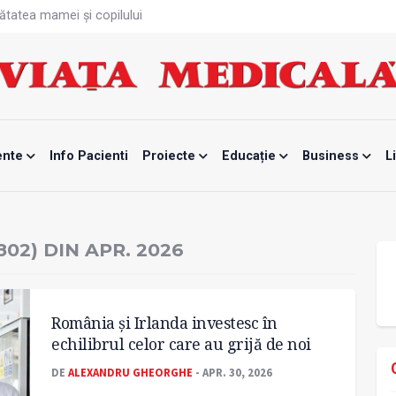
ătatea mamei și copilului
te, noul card de sănătate
fizică tot mai proastă
rontalier la date medicale
 de screening pentru cancerul pulmonar
nar „nu mai este standardizat”
odificat
are 8 din 10 români se gândesc frecvent la mâncare
ente
Info Pacienti
Proiecte
Educație
Business
L
ată
unui vaccin împotriva tulpinei Bundibugyo a virusului Ebola
802) DIN APR. 2026
România și Irlanda investesc în
echilibrul celor care au grijă de noi
DE
ALEXANDRU GHEORGHE
- APR. 30, 2026