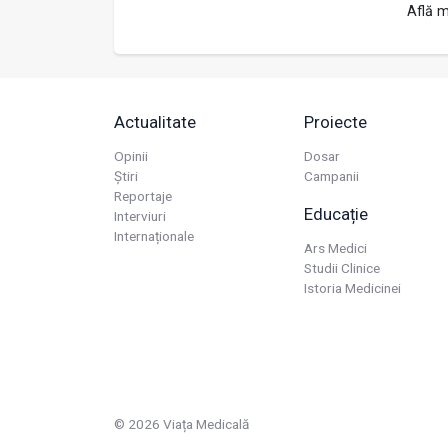
Află m
Actualitate
Proiecte
Opinii
Dosar
Știri
Campanii
Reportaje
Educație
Interviuri
Internaționale
Ars Medici
Studii Clinice
Istoria Medicinei
© 2026 Viața Medicală