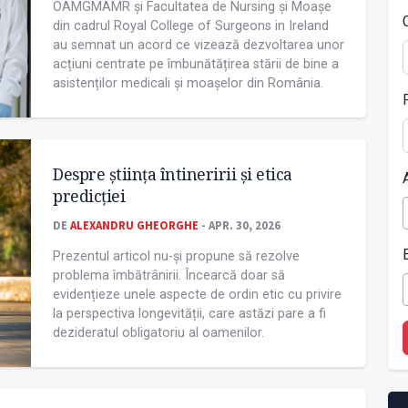
OAMGMAMR și Facultatea de Nursing și Moașe
din cadrul Royal College of Surgeons in Ireland
au semnat un acord ce vizează dezvoltarea unor
acțiuni centrate pe îmbunătățirea stării de bine a
asistenților medicali și moașelor din România.
Despre știința întineririi și etica
predicției
DE
ALEXANDRU GHEORGHE
- APR. 30, 2026
Prezentul articol nu-și propune să rezolve
problema îmbătrânirii. Încearcă doar să
evidențieze unele aspecte de ordin etic cu privire
la perspectiva longevității, care astăzi pare a fi
dezideratul obligatoriu al oamenilor.