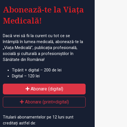
Abonează-te la Viața
Medicală!
Dacă vrei să fii la curent cu tot ce se
întâmplă în lumea medicală, abonează-te la
„Viața Medicală”, publicația profesională,
socială și culturală a profesioniștilor în
Sănătate din România!
Tipărit + digital – 200 de lei
Digital – 120 lei
Abonare (digital)
Abonare (print+digital)
Titularii abonamentelor pe 12 luni sunt
creditați astfel de: