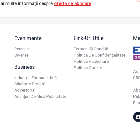
ai multe informații despre
oferta de abonare
.
Evenimente
Link-Uri Utile
Me
Reuniuni
Termeni Și Condiții
Diverse
Politica De Confidențialitate
Politica Publicitară
Business
Politica Cookie
Adr
Industria Farmaceutică
050
Sănătate Privată
Advertorial
Ab
Anunțuri De Mică Publicitate
Pub
E-m