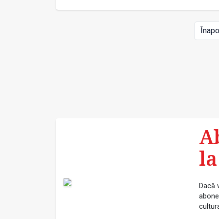
Înapo
A
la
Dacă v
abonea
cultur