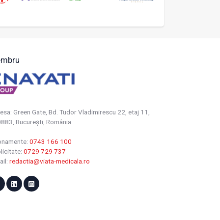
mbru
esa: Green Gate, Bd. Tudor Vladimirescu 22, etaj 11,
883, Bucureşti, România
onamente:
0743 166 100
licitate:
0729 729 737
ail:
redactia@viata-medicala.ro