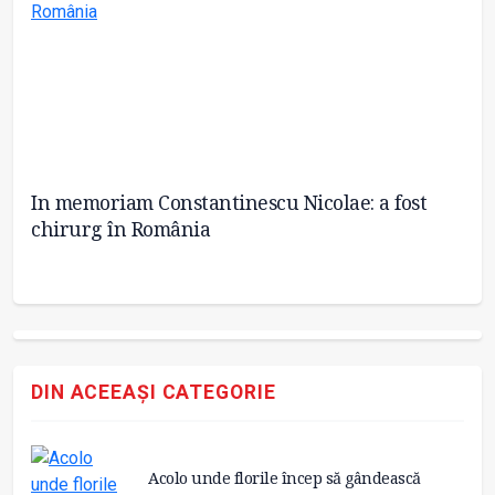
s-
In memoriam Constantinescu Nicolae: a fost
VI
chirurg în România
pe
m
DIN ACEEAȘI CATEGORIE
Acolo unde florile încep să gândească