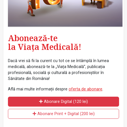
Abonează-te
la Viața Medicală!
Dacă vrei să fii la curent cu tot ce se întâmplă în lumea
medicală, abonează-te la „Viața Medicală”, publicația
profesională, socială și culturală a profesioniștilor în
Sănătate din România!
Află mai multe informații despre
oferta de abonare
.
Abonare Digital (120 lei)
Abonare Print + Digital (200 lei)