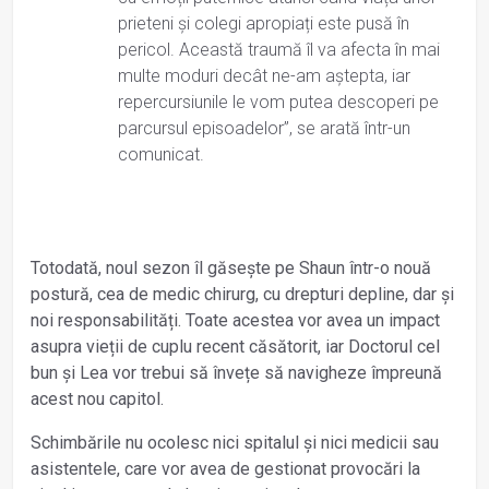
prieteni și colegi apropiați este pusă în
pericol. Această traumă îl va afecta în mai
multe moduri decât ne-am aștepta, iar
repercursiunile le vom putea descoperi pe
parcursul episoadelor”, se arată într-un
comunicat.
Totodată, noul sezon îl găsește pe Shaun într-o nouă
postură, cea de medic chirurg, cu drepturi depline, dar și
noi responsabilități. Toate acestea vor avea un impact
asupra vieții de cuplu recent căsătorit, iar Doctorul cel
bun și Lea vor trebui să învețe să navigheze împreună
acest nou capitol.
Schimbările nu ocolesc nici spitalul și nici medicii sau
asistentele, care vor avea de gestionat provocări la