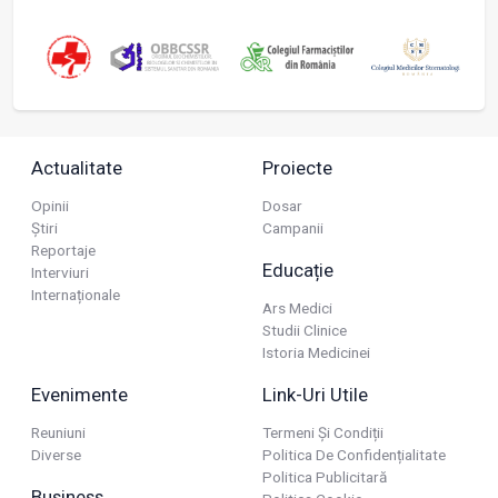
Actualitate
Proiecte
Opinii
Dosar
Știri
Campanii
Reportaje
Educație
Interviuri
Internaționale
Ars Medici
Studii Clinice
Istoria Medicinei
Evenimente
Link-Uri Utile
Reuniuni
Termeni Și Condiții
Diverse
Politica De Confidențialitate
Politica Publicitară
Business