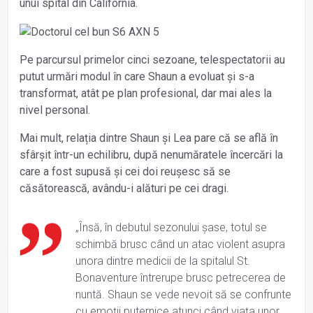
unui spital din California.
Pe parcursul primelor cinci sezoane, telespectatorii au
putut urmări modul în care Shaun a evoluat și s-a
transformat, atât pe plan profesional, dar mai ales la
nivel personal.
Mai mult, relația dintre Shaun și Lea pare că se află în
sfârșit într-un echilibru, după nenumăratele încercări la
care a fost supusă și cei doi reușesc să se
căsătorească, avându-i alături pe cei dragi.
„Însă, în debutul sezonului șase, totul se
schimbă brusc când un atac violent asupra
unora dintre medicii de la spitalul St.
Bonaventure întrerupe brusc petrecerea de
nuntă. Shaun se vede nevoit să se confrunte
cu emoții puternice atunci când viața unor