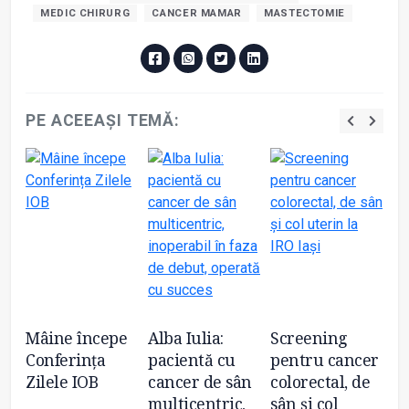
MEDIC CHIRURG
CANCER MAMAR
MASTECTOMIE
PE ACEEAȘI TEMĂ:
Mâine începe
Alba Iulia:
Screening
De
Conferința
pacientă cu
pentru cancer
sâ
e
Zilele IOB
cancer de sân
colorectal, de
tr
multicentric,
sân și col
fe