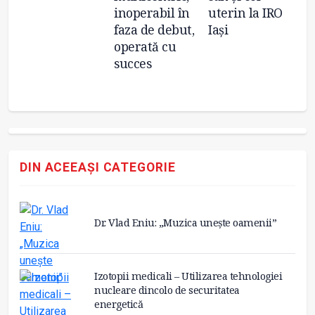
inoperabil în
uterin la IRO
de
faza de debut,
Iași
fa
operată cu
succes
DIN ACEEAȘI CATEGORIE
Dr. Vlad Eniu: „Muzica unește oamenii”
Izotopii medicali – Utilizarea tehnologiei
nucleare dincolo de securitatea
energetică