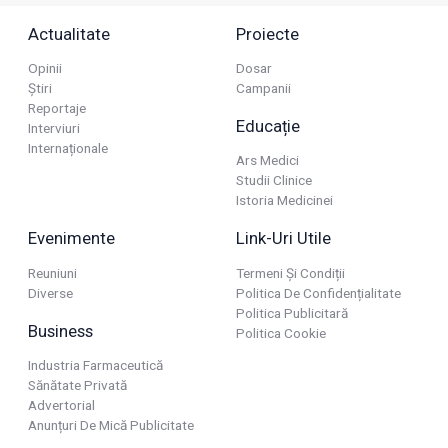
Actualitate
Proiecte
Opinii
Dosar
Știri
Campanii
Reportaje
Educație
Interviuri
Internaționale
Ars Medici
Studii Clinice
Istoria Medicinei
Evenimente
Link-Uri Utile
Reuniuni
Termeni Și Condiții
Diverse
Politica De Confidențialitate
Politica Publicitară
Business
Politica Cookie
Industria Farmaceutică
Sănătate Privată
Advertorial
Anunțuri De Mică Publicitate