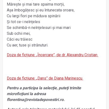
Mărește și mai tare spaima morții,
Așa îmbogățesc și eu întunecata oroare,
Cu largi fiori pe măduva spinării
Și tot ce-i neînțeles
Se schimbă-n neînțelesuri și mai mari
Sub ochii mei,
Căci eu trăiesc
Cu aer, tuse și strănuturi.
Doza de ficțiune: „Încercare”, de dr. Alexandru Cristian
Doza de ficțiune: „Dans” de Diana Marinescu
Pentru a participa la selecţie, puteţi trimite
microficţiuni la adresa
florentina@revistadepovestiri.ro.