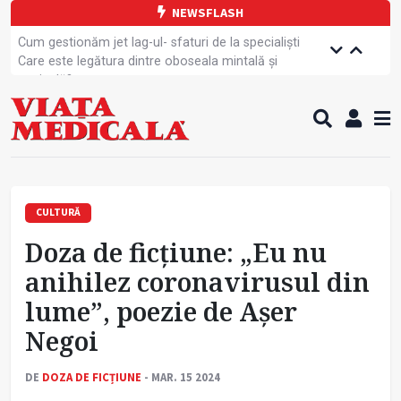
NEWSFLASH
Cum gestionăm jet lag-ul- sfaturi de la specialiști
Care este legătura dintre oboseala mintală și
caniculă?
Campanie de prevenție dedicată sportivelor
Un nou studiu pentru testarea unui vaccin împotriva
tulpinei Bundibugyo a virusului Ebola
Alăptarea, esențială pentru sănătatea mamei și
copilului
Cartea electronică de identitate, noul card de
sănătate
CULTURĂ
Copiii europeni, într-o formă fizică tot mai proastă
Doza de ficțiune: „Eu nu
Demersuri pentru acces transfrontalier la date
medicale
anihilez coronavirusul din
Contractul cadru ar putea fi modificat
lume”, poezie de Așer
Comercializarea unor medicamente, blocată
temporar
Negoi
DE
DOZA DE FICȚIUNE
- MAR. 15 2024