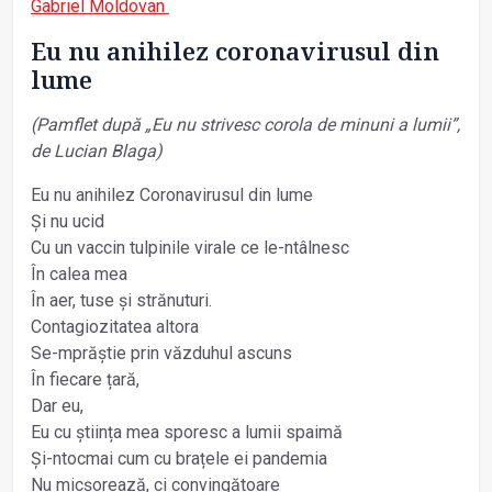
Gabriel Moldovan
Eu nu anihilez coronavirusul din
lume
(Pamflet după „Eu nu strivesc corola de minuni a lumii”,
de Lucian Blaga)
Eu nu anihilez Coronavirusul din lume
Și nu ucid
Cu un vaccin tulpinile virale ce le-ntâlnesc
În calea mea
În aer, tuse și strănuturi.
Contagiozitatea altora
Se-mprăștie prin văzduhul ascuns
În fiecare țară,
Dar eu,
Eu cu știința mea sporesc a lumii spaimă
Și-ntocmai cum cu brațele ei pandemia
Nu micșorează, ci convingătoare