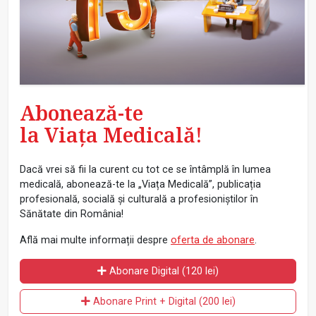
Abonează-te
la Viața Medicală!
Dacă vrei să fii la curent cu tot ce se întâmplă în lumea
medicală, abonează-te la „Viața Medicală”, publicația
profesională, socială și culturală a profesioniștilor în
Sănătate din România!
Află mai multe informații despre
oferta de abonare
.
Abonare Digital (120 lei)
Abonare Print + Digital (200 lei)