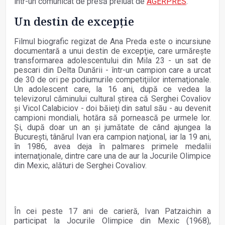
într-un comunicat de presă preluat de
AGERPRES
.
Un destin de excepție
Filmul biografic regizat de Ana Preda este o incursiune
documentară a unui destin de excepţie, care urmăreşte
transformarea adolescentului din Mila 23 - un sat de
pescari din Delta Dunării - într-un campion care a urcat
de 30 de ori pe podiumurile competiţiilor internaţionale.
Un adolescent care, la 16 ani, după ce vedea la
televizorul căminului cultural ştirea că Serghei Covaliov
şi Vicol Calabiciov - doi băieţi din satul său - au devenit
campioni mondiali, hotăra să pornească pe urmele lor.
Şi, după doar un an şi jumătate de când ajungea la
Bucureşti, tânărul Ivan era campion naţional, iar la 19 ani,
în 1986, avea deja în palmares primele medalii
internaţionale, dintre care una de aur la Jocurile Olimpice
din Mexic, alături de Serghei Covaliov.
În cei peste 17 ani de carieră, Ivan Patzaichin a
participat la Jocurile Olimpice din Mexic (1968),