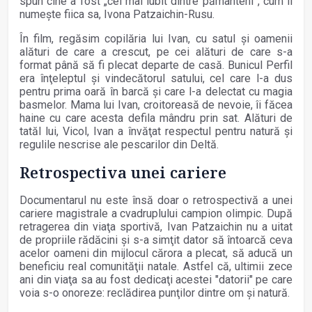
spun cine a fost „cel mai iubit dintre pământeni”, cum îl
numeşte fiica sa, Ivona Patzaichin-Rusu.
În film, regăsim copilăria lui Ivan, cu satul şi oamenii
alături de care a crescut, pe cei alături de care s-a
format până să fi plecat departe de casă. Bunicul Perfil
era înţeleptul şi vindecătorul satului, cel care l-a dus
pentru prima oară în barcă şi care l-a delectat cu magia
basmelor. Mama lui Ivan, croitoreasă de nevoie, îi făcea
haine cu care acesta defila mândru prin sat. Alături de
tatăl lui, Vicol, Ivan a învăţat respectul pentru natură şi
regulile nescrise ale pescarilor din Deltă.
Retrospectiva unei cariere
Documentarul nu este însă doar o retrospectivă a unei
cariere magistrale a cvadruplului campion olimpic. După
retragerea din viaţa sportivă, Ivan Patzaichin nu a uitat
de propriile rădăcini şi s-a simţit dator să întoarcă ceva
acelor oameni din mijlocul cărora a plecat, să aducă un
beneficiu real comunităţii natale. Astfel că, ultimii zece
ani din viaţa sa au fost dedicaţi acestei "datorii" pe care
voia s-o onoreze: reclădirea punţilor dintre om şi natură.