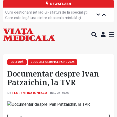
NEWSFLASH
Cum gestionăm jet lag-ul- sfaturi de la specialiști
Care este legătura dintre oboseala mintală și
caniculă?
Campanie de prevenție dedicată sportivelor
Un nou studiu pentru testarea unui vaccin împotriva
tulpinei Bundibugyo a virusului Ebola
Alăptarea, esențială pentru sănătatea mamei și
copilului
Cartea electronică de identitate, noul card de
sănătate
CULTURĂ
JOCURILE OLIMPICE PARIS 2024
Copiii europeni, într-o formă fizică tot mai proastă
Documentar despre Ivan
Demersuri pentru acces transfrontalier la date
medicale
Patzaichin, la TVR
Contractul cadru ar putea fi modificat
Comercializarea unor medicamente, blocată
DE
FLORENTINA IONESCU
- IUL. 25 2024
temporar