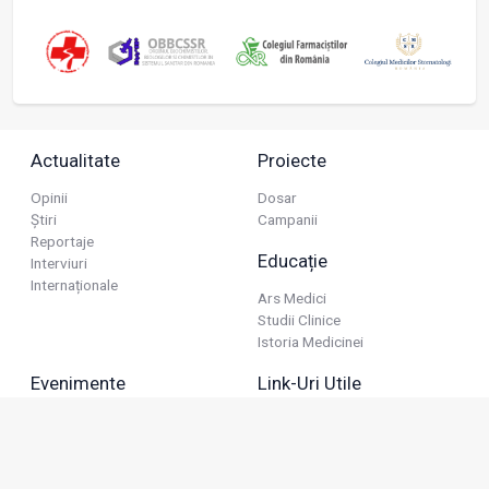
Actualitate
Proiecte
Opinii
Dosar
Știri
Campanii
Reportaje
Educație
Interviuri
Internaționale
Ars Medici
Studii Clinice
Istoria Medicinei
Evenimente
Link-Uri Utile
Reuniuni
Termeni Și Condiții
Diverse
Politica De Confidențialitate
Politica Publicitară
Business
Politica Cookie