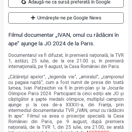
Adaugă-ne ca sursă preferată în Google
Urmărește-ne pe Google News
Filmul documentar „IVAN, omul cu rădăcini în
ape” ajunge la JO 2024 de la Paris.
Documentarul va fi difuzat, în premieră naţională, la TVR
1, astăzi, 25 iulie, de la ora 21.00 şi, în premieră
internaţională, pe 9 august, la Casa României din Paris.
„Călăreţul apelor”, „legenda vie”, „amiralul”, „campionul
cu pagaia ruptă”, cum a fost numit de presa din toată
lumea, Ivan Patzaichin va fi în prim-plan şi la Jocurile
Olimpice Paris 2024. Participant la cinci ediţii ale JO şi
câştigător a şapte medalii olimpice, multiplul campion
ajunge şi la cea de-a XXXIII-a, din Franţa, prin
intermediul documentarului TVR „IVAN, omul cu rădăcini
în ape”. Filmul va avea o proiecţie specială la Casa
României din Paris, pe 9 august, după premiera
naţională, de la TVR 1, din 25 iulie, ora 21.00, se arată