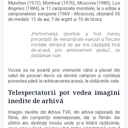
Munchen (1972), Montreal (1976), Moscova (1980), Los
Angeles (1984), la 11 campionate mondiale, la o ediţie a
campionatelor europene (1969 - Moscova), obţinând 30
de medalii: 13 de aur, 7 de argint şi 10 de bronz.
„Performanţa sportivă a fost mereu
precedată de nenumărate eşecuri şi fiecare
medalie olimpică de aur era câştigată încă
de-acasă, prin antrenament asiduu”, se
destăinuie Ivan.
Vocea sa ne poartă prin vremurile când a plecat din
satul de pescari decis să devină campion şi continuă
povestea până la reîntoarcerea acasă, la rădăcinile sale.
Telespectatorii pot vedea imagini
inedite de arhivă
Imagini inedite din Arhiva TVR, din arhiva naţională de
filme, din competiţii internaţionale, dar şi filmări din
ultimii ani, dedicaţi locului unde şi-a întărit rădăcinile,