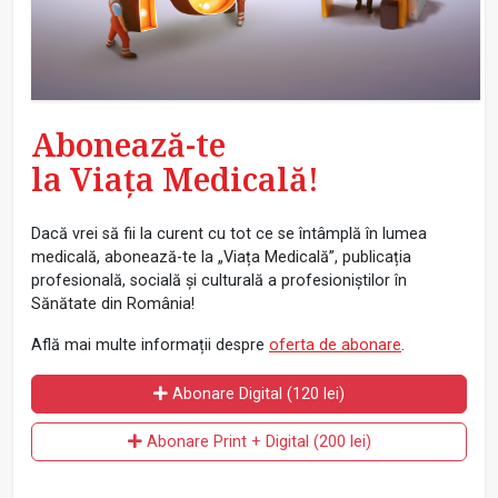
Abonează-te
la Viața Medicală!
Dacă vrei să fii la curent cu tot ce se întâmplă în lumea
medicală, abonează-te la „Viața Medicală”, publicația
profesională, socială și culturală a profesioniștilor în
Sănătate din România!
Află mai multe informații despre
oferta de abonare
.
Abonare Digital (120 lei)
Abonare Print + Digital (200 lei)