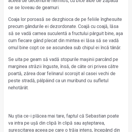
aceea de decembrie nemilos, cu bice albe de zăpadă
ce se loveau de geamuri.
Coaja lor poroasă se dezghioca de pe feliile înghesuite
precum gândurile ei dezordonate. Coajă cu coajă, lăsa
să se vadă carnea suculentă a fructului pârguit bine, așa
cum fiecare gând plecat din mintea ei lăsa să se vadă
omul bine copt ce se ascundea sub chipul ei încă tânăr.
Se uita pe geam să vadă stopurile mașinii parcând pe
marginea străzii înguste, însă, de câte ori privea către
poartă, zărea doar felinarul scorojit al casei vechi de
peste stradă, pâlpâind ca un muribund cu sufletul
nehotărât.
Nu știa ce-i plăcea mai tare, faptul că Sebastian poate
va intra pe ușă din clipă în clipă sau așteptarea,
surescitarea aceea pe care o trăia intens, începând din