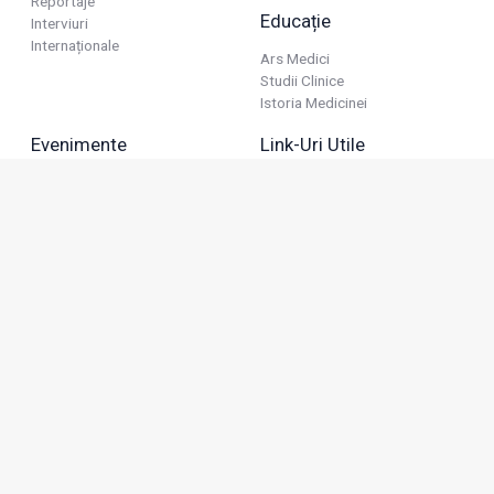
Reportaje
Educație
Interviuri
Internaționale
Ars Medici
Studii Clinice
Istoria Medicinei
Evenimente
Link-Uri Utile
Reuniuni
Termeni Și Condiții
Diverse
Politica De Confidențialitate
Politica Publicitară
Business
Politica Cookie
Industria Farmaceutică
Sănătate Privată
Advertorial
Anunțuri De Mică Publicitate
Membru