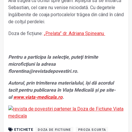
Ana trăgea cu ochiul spre geam. Aștepta să se întoarcă
Sebastian, cel care nu venise niciodată. Cu degetele
îngălbenite de coaja portocalelor trăgea din când în când
de colţul perdelei.
Doza de ficțiune:
„Prelata” dr. Adriana Spineanu
Pentru a participa la selecţie, puteţi trimite
microficţiuni la adresa
florentina@revistadepovestiri.ro.
Autorul, prin trimiterea materialului, își dă acordul
tacit pentru publicarea în Viața Medicală și pe site-
ul
www.viata-medicala.ro
.
ETICHETE
DOZA DE FICTIUNE
PROZA SCURTA