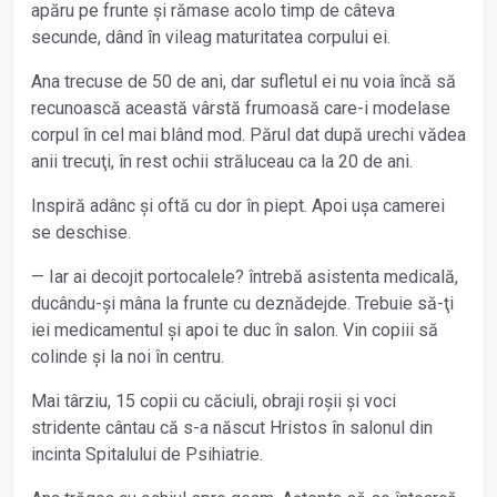
apăru pe frunte și rămase acolo timp de câteva
secunde, dând în vileag maturitatea corpului ei.
Ana trecuse de 50 de ani, dar sufletul ei nu voia încă să
recunoască această vârstă frumoasă care-i modelase
corpul în cel mai blând mod. Părul dat după urechi vădea
anii trecuţi, în rest ochii străluceau ca la 20 de ani.
Inspiră adânc și oftă cu dor în piept. Apoi ușa camerei
se deschise.
— Iar ai decojit portocalele? întrebă asistenta medicală,
ducându-și mâna la frunte cu deznădejde. Trebuie să-ţi
iei medicamentul și apoi te duc în salon. Vin copiii să
colinde și la noi în centru.
Mai târziu, 15 copii cu căciuli, obraji roșii și voci
stridente cântau că s-a născut Hristos în salonul din
incinta Spitalului de Psihiatrie.