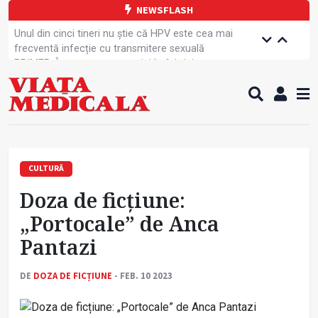
NEWSFLASH
Unul din cinci tineri nu știe că HPV este cea mai
frecventă infecție cu transmitere sexuală
PRIMER: Întreruperea energiei în fabrici ar pune
pacienții în pericol
Subiecte unice la examenul de specialist
Comercializarea unor medicamente, blocată
temporar
Cum gestionăm jet lag-ul- sfaturi de la specialiști
Care este legătura dintre oboseala mintală și
caniculă?
CULTURĂ
Campanie de prevenție dedicată sportivelor
Doza de ficțiune:
Un nou studiu pentru testarea unui vaccin împotriva
tulpinei Bundibugyo a virusului Ebola
„Portocale” de Anca
Alăptarea, esențială pentru sănătatea mamei și
Pantazi
copilului
Concursul Internațional George Enescu, la ceas
aniversar
DE
DOZA DE FICȚIUNE
- FEB. 10 2023