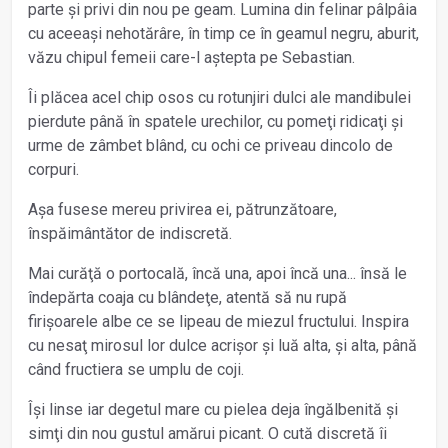
parte și privi din nou pe geam. Lumina din felinar pâlpâia
cu aceeași nehotărâre, în timp ce în geamul negru, aburit,
văzu chipul femeii care-l aștepta pe Sebastian.
Îi plăcea acel chip osos cu rotunjiri dulci ale mandibulei
pierdute până în spatele urechilor, cu pomeţi ridicaţi și
urme de zâmbet blând, cu ochi ce priveau dincolo de
corpuri.
Așa fusese mereu privirea ei, pătrunzătoare,
înspăimântător de indiscretă.
Mai curăţă o portocală, încă una, apoi încă una... însă le
îndepărta coaja cu blândeţe, atentă să nu rupă
firișoarele albe ce se lipeau de miezul fructului. Inspira
cu nesaţ mirosul lor dulce acrișor și luă alta, și alta, până
când fructiera se umplu de coji.
Își linse iar degetul mare cu pielea deja îngălbenită și
simţi din nou gustul amărui picant. O cută discretă îi