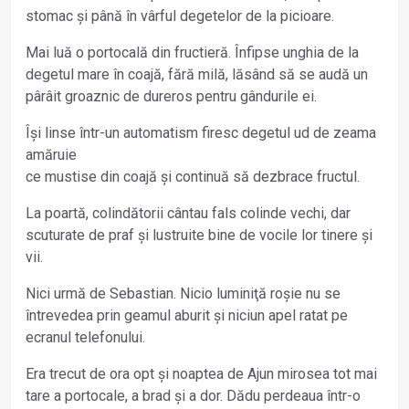
stomac și până în vârful degetelor de la picioare.
Mai luă o portocală din fructieră. Înfipse unghia de la
degetul mare în coajă, fără milă, lăsând să se audă un
pârâit groaznic de dureros pentru gândurile ei.
Își linse într-un automatism firesc degetul ud de zeama
amăruie
ce mustise din coajă și continuă să dezbrace fructul.
La poartă, colindătorii cântau fals colinde vechi, dar
scuturate de praf și lustruite bine de vocile lor tinere și
vii.
Nici urmă de Sebastian. Nicio luminiţă roșie nu se
întrevedea prin geamul aburit și niciun apel ratat pe
ecranul telefonului.
Era trecut de ora opt și noaptea de Ajun mirosea tot mai
tare a portocale, a brad și a dor. Dădu perdeaua într-o