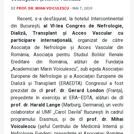
DE
PROF. DR. MIHAI VOICULESCU
- MAI 7, 2010
Recent, s-a desfăşurat, la hotelul Intercontinental
din Bucureşti,
al VI-lea Congres de Nefrologie,
Dializă, Transplant şi Acces Vascular cu
participare internaţională
, organizat de către
Asociaţia de Nefrologie şi Acces Vascular din
România, Asociaţia pentru Studiul Bolilor Renale
Ereditare din România, alături de Fundaţia
„Academician Marin Voiculescu“, sub egida Asociaţiei
Europene de Nefrologie şi a Asociaţiei Europene de
Dializă şi Transplant (ERAEDTA). Congresul a fost
prezidat de dl
prof. dr. Gerard London
(Franţa),
preşedinte în exerciţiu al ERA–EDTA, alături de dl
prof. dr. Harald Lange
(Marburg, Germania), un vechi
colaborator al UMF „Carol Davila“ Bucureşti în cadrul
programului Erasmus, şi de dl
prof. dr. Mihai
Voiculescu
(şeful Centrului de Medicină Internă şi
Nefrologie Fundeni, preşedinte al Asociaţiei Române