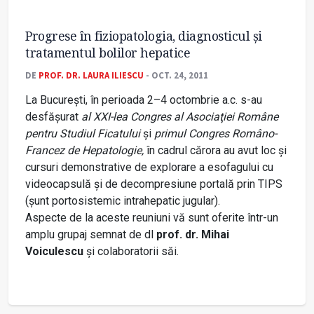
Progrese în fiziopatologia, diagnosticul şi
tratamentul bolilor hepatice
DE
PROF. DR. LAURA ILIESCU
- OCT. 24, 2011
La Bucureşti, în perioada 2–4 octombrie a.c. s-au
desfăşurat
al XXI-lea Congres al Asociaţiei Române
pentru Studiul Ficatului
şi
primul Congres Româno-
Francez de Hepatologie,
în cadrul cărora au avut loc şi
cursuri demonstrative de explorare a esofagului cu
videocapsulă şi de decompresiune portală prin TIPS
(şunt portosistemic intrahepatic jugular).
Aspecte de la aceste reuniuni vă sunt oferite într-un
amplu grupaj semnat de dl
prof. dr. Mihai
Voiculescu
şi colaboratorii săi.