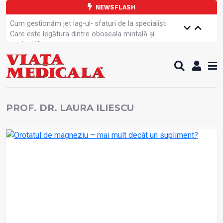
NEWSFLASH
Cum gestionăm jet lag-ul- sfaturi de la specialiști
Care este legătura dintre oboseala mintală și
caniculă?
Campanie de prevenție dedicată sportivelor
Un nou studiu pentru testarea unui vaccin împotriva
tulpinei Bundibugyo a virusului Ebola
Alăptarea, esențială pentru sănătatea mamei și
copilului
PROF. DR. LAURA ILIESCU
Cartea electronică de identitate, noul card de
sănătate
Copiii europeni, într-o formă fizică tot mai proastă
Demersuri pentru acces transfrontalier la date
medicale
Contractul cadru ar putea fi modificat
Comercializarea unor medicamente, blocată
temporar