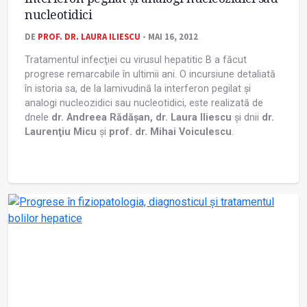
nucleotidici
DE
PROF. DR. LAURA ILIESCU
- MAI 16, 2012
Tratamentul infecţiei cu virusul hepatitic B a făcut
progrese remarcabile în ultimii ani. O incursiune detaliată
în istoria sa, de la lamivudină la interferon pegilat şi
analogi nucleozidici sau nucleotidici, este realizată de
dnele
dr. Andreea Rădăşan, dr. Laura Iliescu
şi dnii
dr.
Laurenţiu Micu
şi
prof. dr. Mihai Voiculescu
.