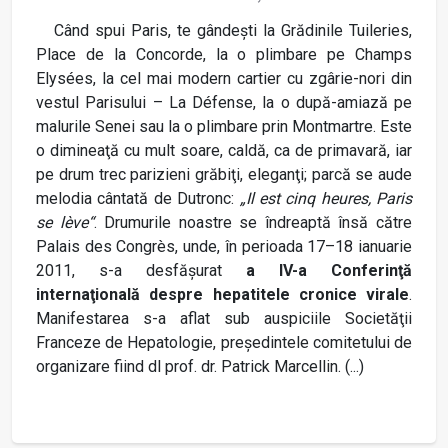
Când spui Paris, te gândeşti la Grădinile Tuileries,
Place de la Concorde, la o plimbare pe Champs
Elysées, la cel mai modern cartier cu zgârie-nori din
vestul Parisului – La Défense, la o după-amiază pe
malurile Senei sau la o plimbare prin Montmartre. Este
o dimineaţă cu mult soare, caldă, ca de primavară, iar
pe drum trec parizieni grăbiţi, eleganţi; parcă se aude
melodia cântată de Dutronc:
„Il est cinq heures, Paris
se lève“
. Drumurile noastre se îndreaptă însă către
Palais des Congrès, unde, în perioada 17–18 ianuarie
2011, s-a desfăşurat
a IV-a Conferinţă
internaţională despre hepatitele cronice virale
.
Manifestarea s-a aflat sub auspiciile Societăţii
Franceze de Hepatologie, preşedintele comitetului de
organizare fiind dl prof. dr. Patrick Marcellin. (...)