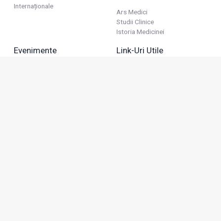
Internaționale
Ars Medici
Studii Clinice
Istoria Medicinei
Evenimente
Link-Uri Utile
Reuniuni
Termeni Și Condiții
Diverse
Politica De Confidențialitate
Politica Publicitară
Business
Politica Cookie
Industria Farmaceutică
Sănătate Privată
Advertorial
Anunțuri De Mică Publicitate
Membru
Adresa: Green Gate, Bd. Tudor Vladimirescu 22, etaj 11,