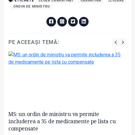
ETICHETE
LEGEA CARANTINEI
CARANTINĂ
IZOLARE
ORDIN DE MINISTRU
PE ACEEAȘI TEMĂ:
MS: un ordin de ministru va permite
A
t
includerea a 35 de medicamente pe lista cu
lu
compensate