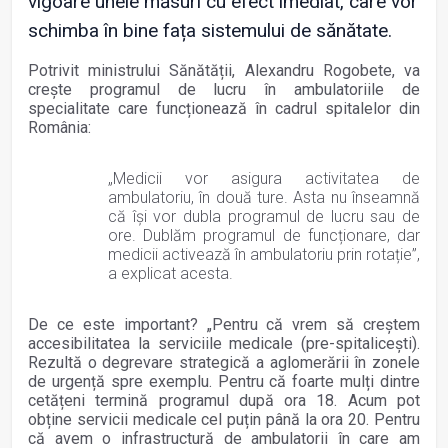
vigoare unele măsuri cu efect imediat, care vor
schimba în bine fața sistemului de sănătate.
Potrivit ministrului Sănătății, Alexandru Rogobete, va
crește programul de lucru în ambulatoriile de
specialitate care funcționează în cadrul spitalelor din
România:
„Medicii vor asigura activitatea de
ambulatoriu, în două ture. Asta nu înseamnă
că își vor dubla programul de lucru sau de
ore. Dublăm programul de funcționare, dar
medicii activează în ambulatoriu prin rotație”,
a explicat acesta.
De ce este important? „Pentru că vrem să creștem
accesibilitatea la serviciile medicale (pre-spitalicești).
Rezultă o degrevare strategică a aglomerării în zonele
de urgență spre exemplu. Pentru că foarte mulți dintre
cetățeni termină programul după ora 18. Acum pot
obține servicii medicale cel puțin până la ora 20. Pentru
că avem o infrastructură de ambulatorii în care am