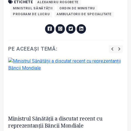
ETICHETE
ALEXANDRU ROGOBETE
MINISTRUL SĂNĂTĂȚII
ORDIN DE MINISTRU
PROGRAM DE LUCRU
AMBULATORII DE SPECIALITATE
PE ACEEAȘI TEMĂ:
Ministrul Sănătății a discutat recent cu
Pr
reprezentanții Băncii Mondiale
Ro