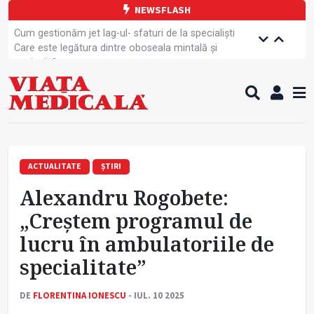
NEWSFLASH
Cum gestionăm jet lag-ul- sfaturi de la specialiști
Care este legătura dintre oboseala mintală și
caniculă?
Campanie de prevenție dedicată sportivelor
Un nou studiu pentru testarea unui vaccin împotriva
tulpinei Bundibugyo a virusului Ebola
Alăptarea, esențială pentru sănătatea mamei și
copilului
Cartea electronică de identitate, noul card de
sănătate
ACTUALITATE
ȘTIRI
Copiii europeni, într-o formă fizică tot mai proastă
Alexandru Rogobete:
Demersuri pentru acces transfrontalier la date
medicale
„Creștem programul de
Contractul cadru ar putea fi modificat
lucru în ambulatoriile de
Comercializarea unor medicamente, blocată
temporar
specialitate”
DE
FLORENTINA IONESCU
- IUL. 10 2025