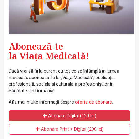
Abonează-te
la Viața Medicală!
Dacă vrei să fii la curent cu tot ce se întâmplă în lumea
medicală, abonează-te la „Viața Medicală”, publicația
profesională, socială și culturală a profesioniștilor în
Sănătate din România!
Află mai multe informații despre
oferta de abonare
.
Abonare Digital (120 lei)
Abonare Print + Digital (200 lei)