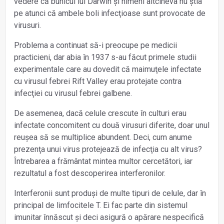
vedere că bunicul lui Darwin și nimeni altcineva nu știa
pe atunci că ambele boli infecţioase sunt provocate de
virusuri.
Problema a continuat să-i preocupe pe medicii
practicieni, dar abia în 1937 s-au făcut primele studii
experimentale care au dovedit că maimuţele infectate
cu virusul febrei Rift Valley erau protejate contra
infecţiei cu virusul febrei galbene.
De asemenea, dacă celule crescute în culturi erau
infectate concomitent cu două virusuri diferite, doar unul
reușea să se multiplice abundent. Deci, cum anume
prezenţa unui virus protejează de infecţia cu alt virus?
Întrebarea a frământat mintea multor cercetători, iar
rezultatul a fost descoperirea interferonilor.
Interferonii sunt produși de multe tipuri de celule, dar în
principal de limfocitele T. Ei fac parte din sistemul
imunitar înnăscut și deci asigură o apărare nespecifică