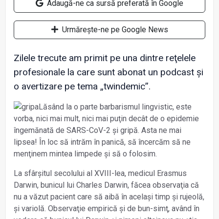
Adaugă-ne ca sursă preferată în Google
Urmărește-ne pe Google News
Zilele trecute am primit pe una dintre reţelele
profesionale la care sunt abonat un podcast și
o avertizare pe tema „twindemic”.
Lăsând la o parte barbarismul lingvistic, este
vorba, nici mai mult, nici mai puţin decât de o epidemie
îngemănată de SARS-CoV-2 și gripă. Asta ne mai
lipsea! În loc să intrăm în panică, să încercăm să ne
menţinem mintea limpede și să o folosim.
La sfârșitul secolului al XVIII-lea, medicul Erasmus
Darwin, bunicul lui Charles Darwin, făcea observaţia că
nu a văzut pacient care să aibă în același timp și rujeolă,
și variolă. Observaţie empirică și de bun-simţ, având în