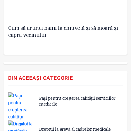
Cum să arunci banii la chiuvetă și să moară și
A 
ră
capra vecinului
se
DIN ACEEAȘI CATEGORIE
Pași pentru creșterea calității serviciilor
medicale
Dreptul la grevă al cadrelor medicale