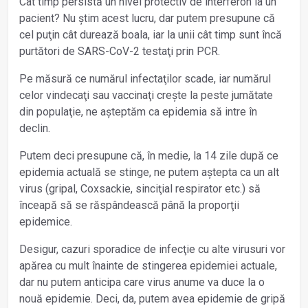
Cât timp persistă un nivel protectiv de interferon la un
pacient? Nu știm acest lucru, dar putem presupune că
cel puţin cât durează boala, iar la unii cât timp sunt încă
purtători de SARS-CoV-2 testaţi prin PCR.
Pe măsură ce numărul infectaţilor scade, iar numărul
celor vindecaţi sau vaccinaţi crește la peste jumătate
din populaţie, ne așteptăm ca epidemia să intre în
declin.
Putem deci presupune că, în medie, la 14 zile după ce
epidemia actuală se stinge, ne putem aștepta ca un alt
virus (gripal, Coxsackie, sinciţial respirator etc.) să
înceapă să se răspândească până la proporţii
epidemice.
Desigur, cazuri sporadice de infecţie cu alte virusuri vor
apărea cu mult înainte de stingerea epidemiei actuale,
dar nu putem anticipa care virus anume va duce la o
nouă epidemie. Deci, da, putem avea epidemie de gripă