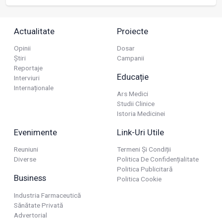
Actualitate
Proiecte
Opinii
Dosar
Știri
Campanii
Reportaje
Educație
Interviuri
Internaționale
Ars Medici
Studii Clinice
Istoria Medicinei
Evenimente
Link-Uri Utile
Reuniuni
Termeni Și Condiții
Diverse
Politica De Confidențialitate
Politica Publicitară
Business
Politica Cookie
Industria Farmaceutică
Sănătate Privată
Advertorial