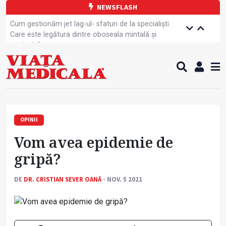
NEWSFLASH
Cum gestionăm jet lag-ul- sfaturi de la specialiști
Care este legătura dintre oboseala mintală și
caniculă?
Campanie de prevenție dedicată sportivelor
Un nou studiu pentru testarea unui vaccin împotriva
tulpinei Bundibugyo a virusului Ebola
Alăptarea, esențială pentru sănătatea mamei și
copilului
Cartea electronică de identitate, noul card de
sănătate
OPINII
Copiii europeni, într-o formă fizică tot mai proastă
Vom avea epidemie de
Demersuri pentru acces transfrontalier la date
medicale
gripă?
Contractul cadru ar putea fi modificat
Comercializarea unor medicamente, blocată
DE
DR. CRISTIAN SEVER OANĂ
- NOV. 5 2021
temporar