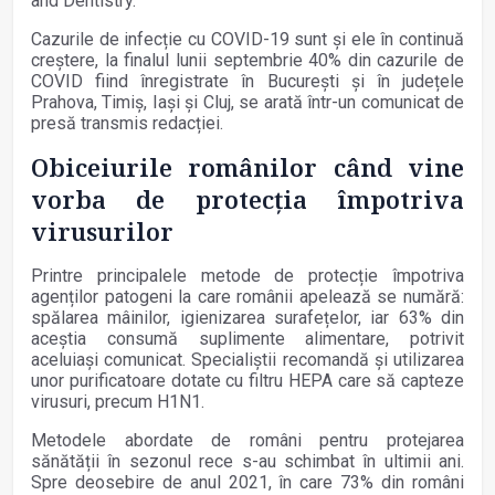
and Dentistry.
Cazurile de infecție cu COVID-19 sunt și ele în continuă
creștere, la finalul lunii septembrie 40% din cazurile de
COVID fiind înregistrate în București și în județele
Prahova, Timiș, Iași și Cluj, se arată într-un comunicat de
presă transmis redacției.
Obiceiurile românilor când vine
vorba de protecția împotriva
virusurilor
Printre principalele metode de protecție împotriva
agenților patogeni la care românii apelează se numără:
spălarea mâinilor, igienizarea surafețelor, iar 63% din
aceștia consumă suplimente alimentare, potrivit
aceluiași comunicat. Specialiștii recomandă și utilizarea
unor purificatoare dotate cu filtru HEPA care să capteze
virusuri, precum H1N1.
Metodele abordate de români pentru protejarea
sănătății în sezonul rece s-au schimbat în ultimii ani.
Spre deosebire de anul 2021, în care 73% din români