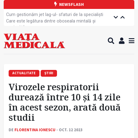
NEWSFLASH
Cum gestionăm jet lag-ul- sfaturi de la specialiști
Care este legătura dintre oboseala mintală și
caniculă?
Campanie de prevenție dedicată sportivelor
Un nou studiu pentru testarea unui vaccin împotriva
tulpinei Bundibugyo a virusului Ebola
Alăptarea, esențială pentru sănătatea mamei și
copilului
Cartea electronică de identitate, noul card de
sănătate
ACTUALITATE
ȘTIRI
Copiii europeni, într-o formă fizică tot mai proastă
Virozele respiratorii
Demersuri pentru acces transfrontalier la date
medicale
durează între 10 și 14 zile
Contractul cadru ar putea fi modificat
în acest sezon, arată două
Comercializarea unor medicamente, blocată
temporar
studii
DE
FLORENTINA IONESCU
- OCT. 12 2023