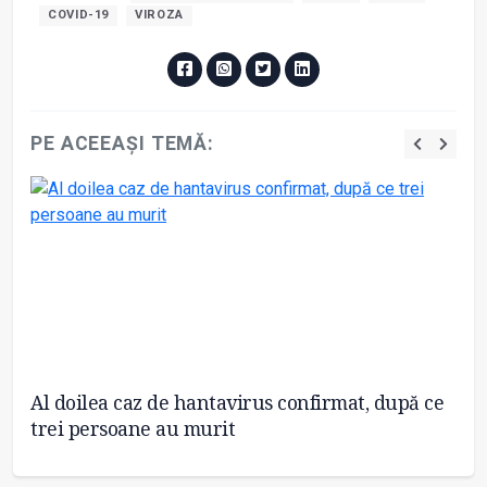
COVID-19
VIROZA
PE ACEEAȘI TEMĂ:
Al doilea caz de hantavirus confirmat, după ce
A 
trei persoane au murit
se