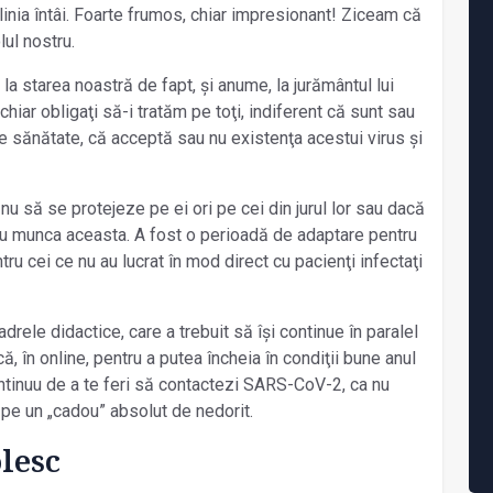
linia întâi. Foarte frumos, chiar impresionant! Ziceam că
lul nostru.
 la starea noastră de fapt, și anume, la jurământul lui
chiar obligaţi să-i tratăm pe toţi, indiferent că sunt sau
de sănătate, că acceptă sau nu existenţa acestui virus și
u să se protejeze pe ei ori pe cei din jurul lor sau dacă
tru munca aceasta. A fost o perioadă de adaptare pentru
tru cei ce nu au lucrat în mod direct cu pacienţi infectaţi
drele didactice, care a trebuit să își continue în paralel
că, în online, pentru a putea încheia în condiţii bune anul
ontinuu de a te feri să contactezi SARS-CoV-2, ca nu
 pe un „cadou” absolut de nedorit.
lesc