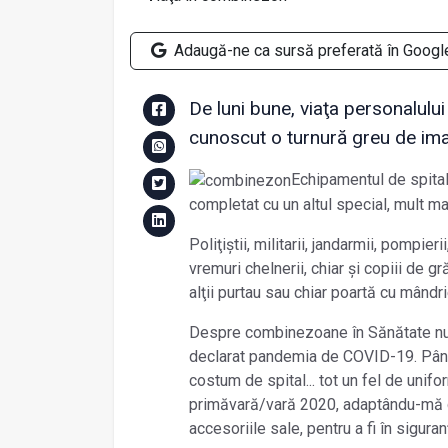
Adaugă-ne ca sursă preferată în Googl
De luni bune, viaţa personalului
cunoscut o turnură greu de ima
Echipamentul de spital n
completat cu un altul special, mult ma
Poliţiștii, militarii, jandarmii, pompierii,
vremuri chelnerii, chiar și copiii de gră
alţii purtau sau chiar poartă cu mândr
Despre combinezoane în Sănătate nu 
declarat pandemia de COVID-19. Până a
costum de spital... tot un fel de uni
primăvară/vară 2020, adaptându-mă d
accesoriile sale, pentru a fi în siguran