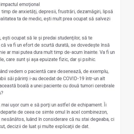
 impactul emoţional
e timp de anxietăţi, depresii, frustrări, dezamăgiri, lipsă
calitatea ta de medic, ești mult prea ocupat să salvezi
c, ești ocupat să le și predai studenţilor, să te
că va fi un efort de scurtă durată, se dovedește însă
e ar mai putea dura mult timp de-acum înainte. Va fi un
, care sunt și așa epuizate fizic, dar și psihic.
 când vedem o pacientă care desenează, de exemplu,
bii săi părinţi i-au decedat de COVID-19 într-un alt
 această boală a unei paciente cu două tumori cerebrale
ă?
a mai ușor cum e să porţi un astfel de echipament. Îi
 departe de ceea ce simte omul în acel combinezon,
i nesănătos, luând în considerare că nu stai degeaba, ci
, decizii de luat și multe explicaţii de dat.