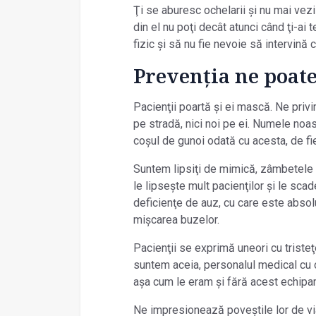
Ţi se aburesc ochelarii și nu mai vezi 
din el nu poţi decât atunci când ţi-ai 
fizic și să nu fie nevoie să intervină 
Prevenţia ne poate
Pacienţii poartă și ei mască. Ne privi
pe stradă, nici noi pe ei. Numele noa
coșul de gunoi odată cu acesta, de fi
Suntem lipsiţi de mimică, zâmbetele 
le lipsește mult pacienţilor și le sca
deficienţe de auz, cu care este absol
mișcarea buzelor.
Pacienţii se exprimă uneori cu tristeţ
suntem aceia, personalul medical cu oc
așa cum le eram și fără acest echipa
Ne impresionează poveștile lor de via