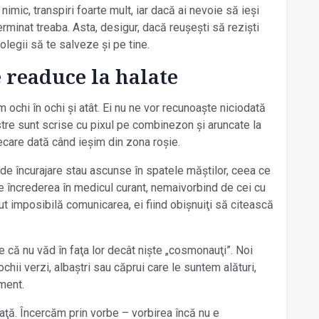
nimic, transpiri foarte mult, iar dacă ai nevoie să ieși
terminat treaba. Asta, desigur, dacă reușești să reziști
colegii să te salveze și pe tine.
 readuce la halate
m ochi în ochi și atât. Ei nu ne vor recunoaște niciodată
stre sunt scrise cu pixul pe combinezon și aruncate la
ecare dată când ieșim din zona roșie.
de încurajare stau ascunse în spatele măștilor, ceea ce
de încrederea în medicul curant, nemaivorbind de cei cu
ut imposibilă comunicarea, ei fiind obișnuiţi să citească
e că nu văd în faţa lor decât niște „cosmonauţi”. Noi
hii verzi, albaștri sau căprui care le suntem alături,
ment.
ţă. Încercăm prin vorbe – vorbirea încă nu e