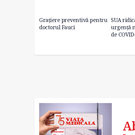
e spitale din
Grațiere preventivă pentru
SUA ridic
l 2022
doctorul Fauci
urgenţă n
de COVID
A