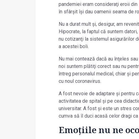
pandemiei eram consideraţi eroii din 
în sfârșit își dau oamenii seama de ro
Nu a durat mult și, desigur, am revenit
Hipocrate, la faptul că suntem datori, 
nu cotizanţi la sistemul asigurărilor 
a acestei boli.
Nu mai contează dacă au înţeles sau n
noi suntem plătiţi corect sau nu pen
întreg personalul medical, chiar și pen
cu noul coronavirus.
A fost nevoie de adaptare și pentru ca
activitatea de spital și pe cea didacti
universitar. A fost și este un stres c
cumva să îl duci acasă celor dragi ca
Emoţiile nu ne oco