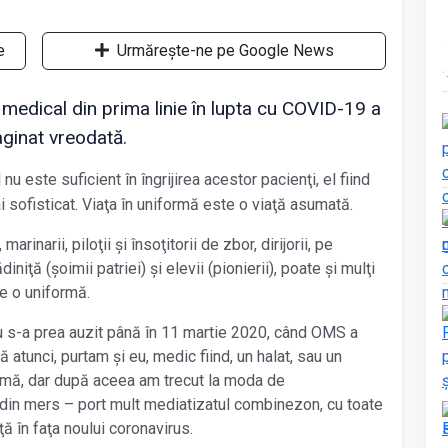
e
Urmărește-ne pe Google News
 medical din prima linie în lupta cu COVID-19 a
ginat vreodată.
u este suficient în îngrijirea acestor pacienţi, el fiind
i sofisticat. Viaţa în uniformă este o viaţă asumată.
 marinarii, piloţii și însoţitorii de zbor, dirijorii, pe
diniţă (șoimii patriei) și elevii (pionierii), poate și mulţi
ie o uniformă.
s-a prea auzit până în 11 martie 2020, când OMS a
tunci, purtam și eu, medic fiind, un halat, sau un
formă, dar după aceea am trecut la moda de
in mers – port mult mediatizatul combinezon, cu toate
ţă în faţa noului coronavirus.