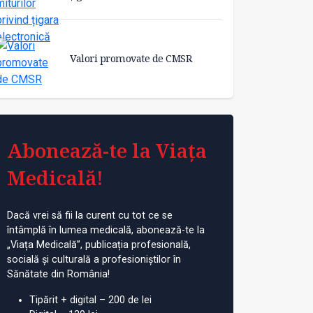
Valori promovate de CMSR
Abonează-te la Viața
Medicală!
Dacă vrei să fii la curent cu tot ce se
întâmplă în lumea medicală, abonează-te la
„Viața Medicală”, publicația profesională,
socială și culturală a profesioniștilor în
Sănătate din România!
Tipărit + digital – 200 de lei