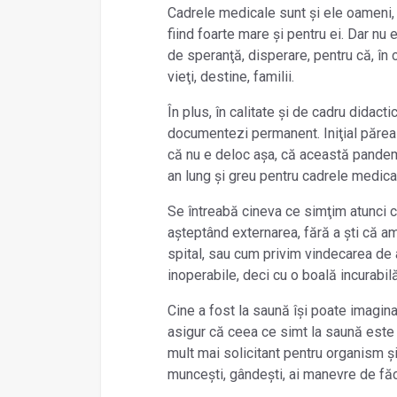
Cadrele medicale sunt și ele oameni,
fiind foarte mare și pentru ei. Dar nu 
de speranţă, disperare, pentru că, în 
vieţi, destine, familii.
În plus, în calitate și de cadru didacti
documentezi permanent. Iniţial părea 
că nu e deloc așa, că această pandemi
an lung și greu pentru cadrele medicale
Se întreabă cineva ce simţim atunci
așteptând externarea, fără a ști că am
spital, sau cum privim vindecarea de
inoperabile, deci cu o boală incurabil
Cine a fost la saună își poate imagin
asigur că ceea ce simt la saună este
mult mai solicitant pentru organism ș
muncești, gândești, ai manevre de făcut