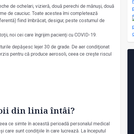
eche de ochelari, vizieră, două perechi de mănuși, două
izme de cauciuc. Toate acestea îmi completează
ferentă) fiind îmbrăcat, desigur, peste costumul de
ţii, noi cei care îngrijim pacienţi cu COVID-19.
turile depășesc lejer 30 de grade. De aer condiţionat
nterzis pentru că produce aerosoli, ceea ce crește riscul
i din linia întâi?
eea ce simte în această perioadă personalul medical
și care sunt condiţiile în care lucrează. La începutul