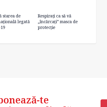
ă starea de
Respiraţi ca să vă
Expozi
aţională legată
„încărcaţi” masca de
și con
-19
protecţie
ale co
„Noapt
bonează-te