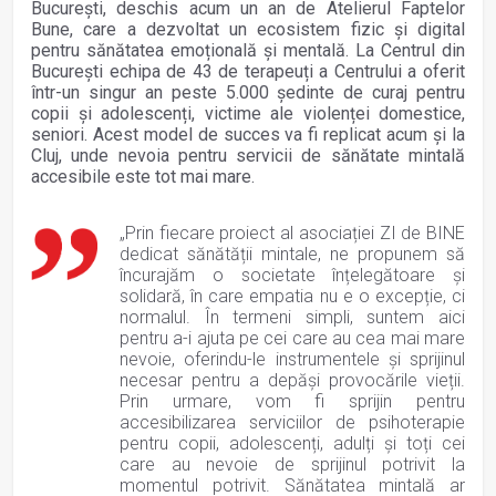
București, deschis acum un an de Atelierul Faptelor
Bune, care a dezvoltat un ecosistem fizic și digital
pentru sănătatea emoțională și mentală. La Centrul din
București echipa de 43 de terapeuți a Centrului a oferit
într-un singur an peste 5.000 ședinte de curaj pentru
copii și adolescenți, victime ale violenței domestice,
seniori. Acest model de succes va fi replicat acum și la
Cluj, unde nevoia pentru servicii de sănătate mintală
accesibile este tot mai mare.
„Prin fiecare proiect al asociației ZI de BINE
dedicat sănătății mintale, ne propunem să
încurajăm o societate înțelegătoare și
solidară, în care empatia nu e o excepție, ci
normalul. În termeni simpli, suntem aici
pentru a-i ajuta pe cei care au cea mai mare
nevoie, oferindu-le instrumentele și sprijinul
necesar pentru a depăși provocările vieții.
Prin urmare, vom fi sprijin pentru
accesibilizarea serviciilor de psihoterapie
pentru copii, adolescenți, adulți și toți cei
care au nevoie de sprijinul potrivit la
momentul potrivit. Sănătatea mintală ar