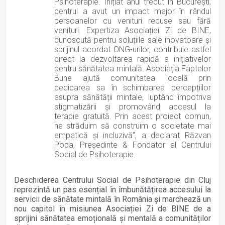
Psihoterapie. Inițiat anul trecut în București,
centrul a avut un impact major în rândul
persoanelor cu venituri reduse sau fără
venituri. Expertiza Asociației Zi de BINE,
cunoscută pentru soluțiile sale inovatoare și
sprijinul acordat ONG-urilor, contribuie astfel
direct la dezvoltarea rapidă a inițiativelor
pentru sănătatea mintală. Asociația Faptelor
Bune ajută comunitatea locală prin
dedicarea sa în schimbarea percepțiilor
asupra sănătății mintale, luptând împotriva
stigmatizării și promovând accesul la
terapie gratuită. Prin acest proiect comun,
ne străduim să construim o societate mai
empatică și incluzivă”, a declarat Răzvan
Popa, Președinte & Fondator al Centrului
Social de Psihoterapie.
Deschiderea Centrului Social de Psihoterapie din Cluj
reprezintă un pas esențial în îmbunătățirea accesului la
servicii de sănătate mintală în România și marchează un
nou capitol în misiunea Asociației Zi de BINE de a
sprijini sănătatea emoțională și mentală a comunităților