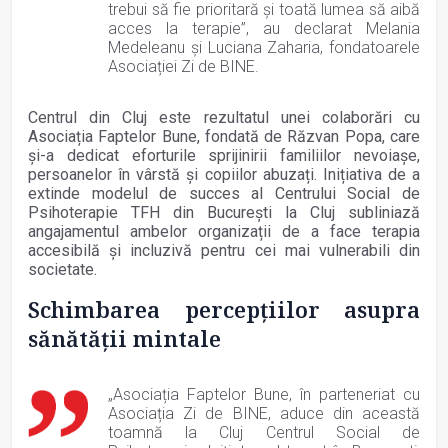
trebui să fie prioritară și toată lumea să aibă
acces la terapie”, au declarat Melania
Medeleanu și Luciana Zaharia, fondatoarele
Asociației Zi de BINE.
Centrul din Cluj este rezultatul unei colaborări cu
Asociația Faptelor Bune, fondată de Răzvan Popa, care
și-a dedicat eforturile sprijinirii familiilor nevoiașe,
persoanelor în vârstă și copiilor abuzați. Inițiativa de a
extinde modelul de succes al Centrului Social de
Psihoterapie TFH din București la Cluj subliniază
angajamentul ambelor organizații de a face terapia
accesibilă și incluzivă pentru cei mai vulnerabili din
societate.
Schimbarea percepțiilor asupra
sănătății mintale
„Asociația Faptelor Bune, în parteneriat cu
Asociația Zi de BINE, aduce din această
toamnă la Cluj Centrul Social de