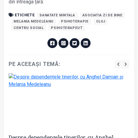
din întreaga țară.
ETICHETE
SANATATE MINTALA
ASOCIATIA ZI DE BINE
MELANIA MEDELEANU
PSIHOTERAPIE
CLUJ
CENTRU SOCIAL
PSIHOTERAPEUT
PE ACEEAȘI TEMĂ:
c
Despre dependențele tinerilor, cu Anghel
Ca