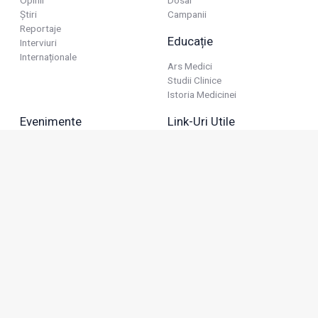
Opinii
Dosar
Știri
Campanii
Reportaje
Educație
Interviuri
Internaționale
Ars Medici
Studii Clinice
Istoria Medicinei
Evenimente
Link-Uri Utile
Reuniuni
Termeni Și Condiții
Diverse
Politica De Confidențialitate
Politica Publicitară
Business
Politica Cookie
Industria Farmaceutică
Sănătate Privată
Advertorial
Anunțuri De Mică Publicitate
Membru