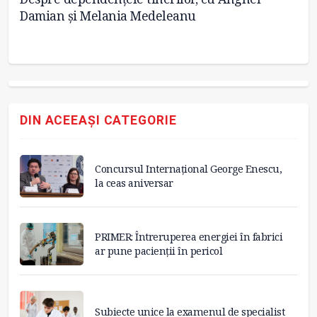
Damian și Melania Medeleanu
mi
DIN ACEEAȘI CATEGORIE
Concursul Internațional George Enescu,
la ceas aniversar
PRIMER: Întreruperea energiei în fabrici
ar pune pacienții în pericol
Subiecte unice la examenul de specialist