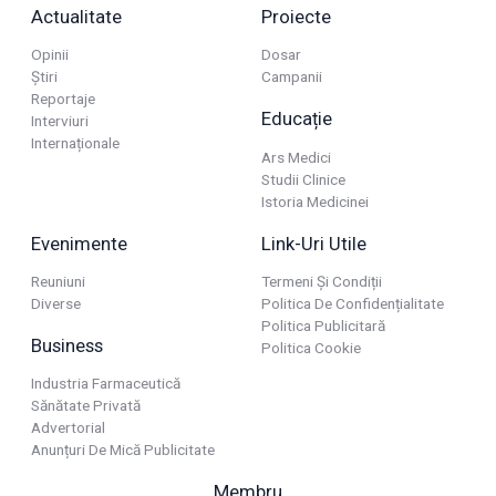
Actualitate
Proiecte
Opinii
Dosar
Știri
Campanii
Reportaje
Educație
Interviuri
Internaționale
Ars Medici
Studii Clinice
Istoria Medicinei
Evenimente
Link-Uri Utile
Reuniuni
Termeni Și Condiții
Diverse
Politica De Confidențialitate
Politica Publicitară
Business
Politica Cookie
Industria Farmaceutică
Sănătate Privată
Advertorial
Anunțuri De Mică Publicitate
Membru