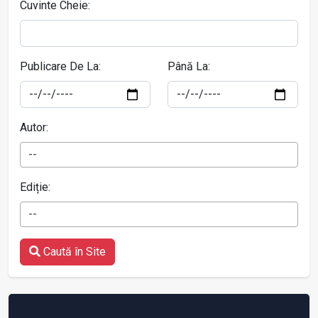
Cuvinte Cheie:
Publicare De La:
Până La:
Autor:
--
Ediție:
--
Caută în Site