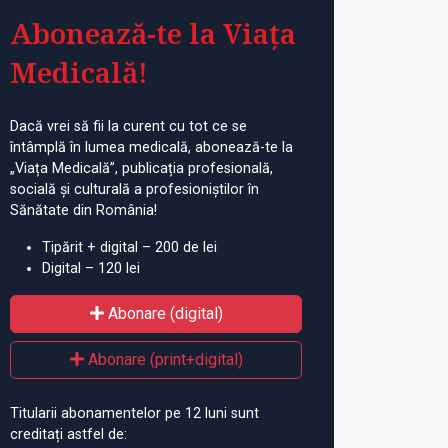
Abonează-te la Viața
Medicală!
Dacă vrei să fii la curent cu tot ce se
întâmplă în lumea medicală, abonează-te la
„Viața Medicală”, publicația profesională,
socială și culturală a profesioniștilor în
Sănătate din România!
Tipărit + digital – 200 de lei
Digital – 120 lei
Abonare (digital)
Abonare (print+digital)
Titularii abonamentelor pe 12 luni sunt
creditați astfel de: