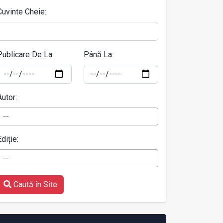
Cuvinte Cheie:
Publicare De La:
Până La:
Autor:
--
Ediție:
--
Caută în Site