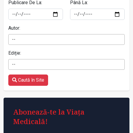
Publicare De La:
Până La:
Autor:
--
Ediție:
--
Caută în Site
Abonează-te la Viața
Medicală!