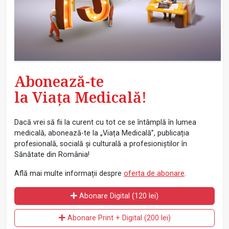
Abonează-te
la Viața Medicală!
Dacă vrei să fii la curent cu tot ce se întâmplă în lumea
medicală, abonează-te la „Viața Medicală”, publicația
profesională, socială și culturală a profesioniștilor în
Sănătate din România!
Află mai multe informații despre
oferta de abonare
.
Abonare Digital (120 lei)
Abonare Print + Digital (200 lei)