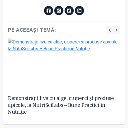
PE ACEEAȘI TEMĂ:
Demonstrații live cu alge, ciuperci și produse
O 
apicole, la NutriSciLabs – Bune Practici în
îm
Nutriție