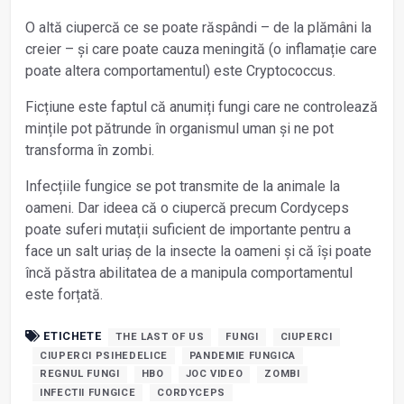
O altă ciupercă ce se poate răspândi – de la plămâni la
creier – și care poate cauza meningită (o inflamație care
poate altera comportamentul) este Cryptococcus.
Ficțiune este faptul că anumiți fungi care ne controlează
mințile pot pătrunde în organismul uman și ne pot
transforma în zombi.
Infecțiile fungice se pot transmite de la animale la
oameni. Dar ideea că o ciupercă precum Cordyceps
poate suferi mutații suficient de importante pentru a
face un salt uriaș de la insecte la oameni și că își poate
încă păstra abilitatea de a manipula comportamentul
este forțată.
ETICHETE
THE LAST OF US
FUNGI
CIUPERCI
CIUPERCI PSIHEDELICE
PANDEMIE FUNGICA
REGNUL FUNGI
HBO
JOC VIDEO
ZOMBI
INFECTII FUNGICE
CORDYCEPS