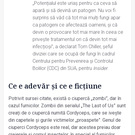
„Potențialul este uriaș pentru ca ceva să
apară și să devină un patogen. Nu voi fi
surprins să văd că tot mai mulți fungi apar
ca patogeni ce afectează oamenii, și că
devin o provocare tot mai mare în ceea ce
privește tratamentul ori că devin tot mai
infecțioși”, a declarat Tom Chiller, șeful
diviziei care se ocupă de fungi în cadrul
Centrului pentru Prevenirea și Controlul
Bolilor (CDC) din SUA, pentru
Insider
.
Ce e adevăr și ce e ficțiune
Potrivit sursei citate, există o ciupercă „zombi”, dar în
cazul furnicilor. Zombii din serialul „The Last of Us” sunt
creați de o ciupercă numită Cordyceps, care se ivește
din capetele și gurile victimelor „proaspete”. Genul de
ciuperci Cordyceps este real, dar acestea preiau doar
creierele și corpul insectelor, în special al furnicilor.