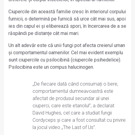
Ciupercile din această familie cresc în interiorul corpului
furnicii, o determină pe furnică să urce cât mai sus, apoi
ies din capul ei și eliberează spori, în încercarea de a se
răspândi pe distanțe cât mai mari.
Un alt adevăr este că unii fungi pot afecta creierul uman
și comportamentul oamenilor. Cel mai evident exemplu
sunt ciupercile cu psilocibină (ciupercile psihedelice).
Psilocibina este un compus halucinogen.
„De fiecare dată când consumați o bere,
comportamentul dumneavoastră este
afectat de produsul secundar al unei
ciuperci, care este etanolul”, a declarat
David Hughes, cel care a studiat fungii
Cordyceps și care a fost consultat cu privire
la jocul video „The Last of Us”.