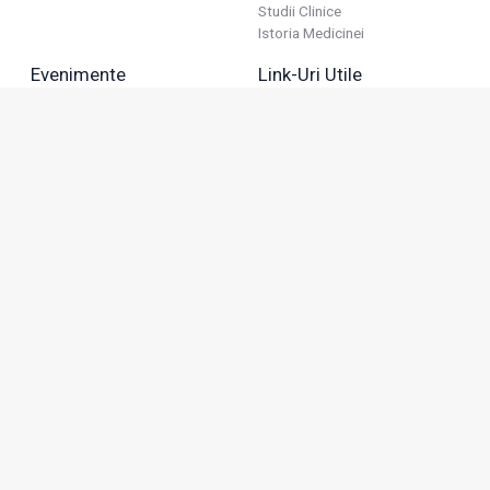
Studii Clinice
Istoria Medicinei
Evenimente
Link-Uri Utile
Reuniuni
Termeni Și Condiții
Diverse
Politica De Confidențialitate
Politica Publicitară
Business
Politica Cookie
Industria Farmaceutică
Sănătate Privată
Advertorial
Anunțuri De Mică Publicitate
Membru
Adresa: Green Gate, Bd. Tudor Vladimirescu 22, etaj 11,
050883, Bucureşti, România