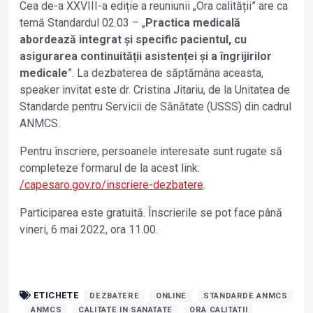
Cea de-a XXVIII-a ediție a reuniunii „Ora calității” are ca
temă Standardul 02.03 – „
Practica medicală
abordează integrat și specific pacientul, cu
asigurarea continuității asistenței și a îngrijirilor
medicale
”. La dezbaterea de săptămâna aceasta,
speaker invitat este dr. Cristina Jitariu, de la Unitatea de
Standarde pentru Servicii de Sănătate (USSS) din cadrul
ANMCS.
Pentru înscriere, persoanele interesate sunt rugate să
completeze formarul de la acest link:
/capesaro.gov.ro/inscriere-dezbatere
.
Participarea este gratuită. Înscrierile se pot face până
vineri, 6 mai 2022, ora 11.00.
ETICHETE
DEZBATERE
ONLINE
STANDARDE ANMCS
ANMCS
CALITATE IN SANATATE
ORA CALITATII