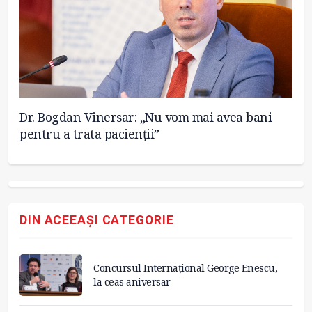
Dr. Bogdan Vinersar: „Nu vom mai avea bani
Ge
pentru a trata pacienții”
im
DIN ACEEAȘI CATEGORIE
Concursul Internațional George Enescu,
la ceas aniversar