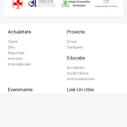
Actualitate
Proiecte
Opinii
Dosar
Știri
Campanii
Reportaje
Educație
Interviuri
Internaționale
Ars Medici
Studii Clinice
Istoria Medicinei
Evenimente
Link-Uri Utile
Reuniuni
Termeni Și Condiții
Diverse
Politica De Confidențialitate
Politica Publicitară
Business
Politica Cookie
Industria Farmaceutică