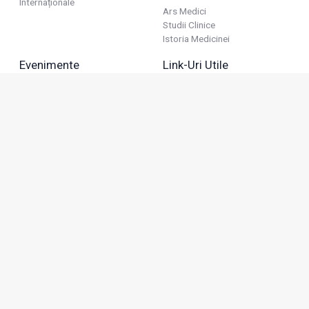
Internaționale
Ars Medici
Studii Clinice
Istoria Medicinei
Evenimente
Link-Uri Utile
Reuniuni
Termeni Și Condiții
Diverse
Politica De Confidențialitate
Politica Publicitară
Business
Politica Cookie
Industria Farmaceutică
Sănătate Privată
Advertorial
Anunțuri De Mică Publicitate
Membru
Adresa: Green Gate, Bd. Tudor Vladimirescu 22, etaj 11,
050883, Bucureşti, România