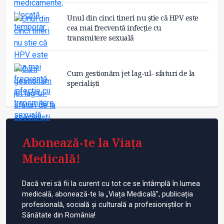
Unul din cinci tineri nu știe că HPV este
cea mai frecventă infecție cu
transmitere sexuală
Cum gestionăm jet lag-ul- sfaturi de la
specialiști
Abonează-te la Viața
Medicală!
Dacă vrei să fii la curent cu tot ce se întâmplă în lumea
medicală, abonează-te la „Viața Medicală”, publicația
profesională, socială și culturală a profesioniștilor în
Sănătate din România!