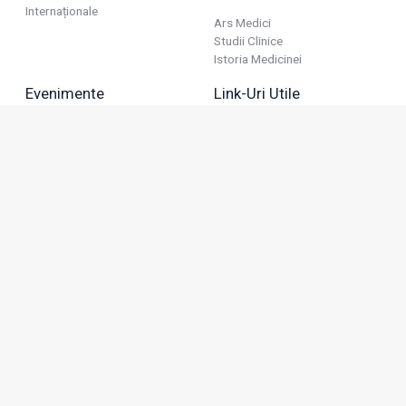
Internaționale
Ars Medici
Studii Clinice
Istoria Medicinei
Evenimente
Link-Uri Utile
Reuniuni
Termeni Și Condiții
Diverse
Politica De Confidențialitate
Politica Publicitară
Business
Politica Cookie
Industria Farmaceutică
Sănătate Privată
Advertorial
Anunțuri De Mică Publicitate
Membru
Adresa: Green Gate, Bd. Tudor Vladimirescu 22, etaj 11,