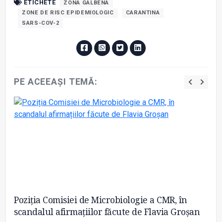
ETICHETE
ZONA GALBENA
ZONE DE RISC EPIDEMIOLOGIC
CARANTINA
SARS-COV-2
PE ACEEAȘI TEMĂ:
ă
Poziția Comisiei de Microbiologie a CMR, în
A 
scandalul afirmațiilor făcute de Flavia Groșan
19