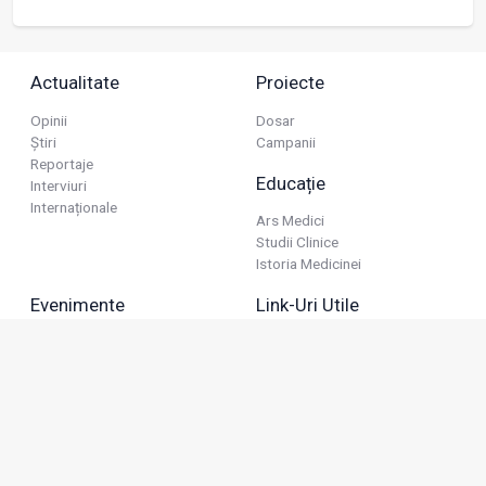
Actualitate
Proiecte
Opinii
Dosar
Știri
Campanii
Reportaje
Educație
Interviuri
Internaționale
Ars Medici
Studii Clinice
Istoria Medicinei
Evenimente
Link-Uri Utile
Reuniuni
Termeni Și Condiții
Diverse
Politica De Confidențialitate
Politica Publicitară
Business
Politica Cookie
Industria Farmaceutică
Sănătate Privată
Advertorial