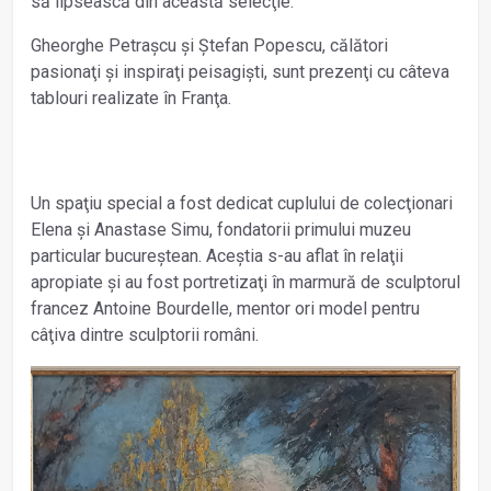
să lipsească din această selecţie.
Gheorghe Petrașcu și Ștefan Popescu, călători
pasionaţi și inspi­raţi peisagiști, sunt prezenţi cu câteva
tablouri realizate în Franţa.
Un spaţiu special a fost dedicat cuplului de colecţionari
Elena și Anastase Simu, fondatorii primului muzeu
particular bucureștean. Aceștia s-au aflat în relaţii
apropiate și au fost portretizaţi în marmură de sculptorul
francez Antoine Bourdelle, mentor ori model pentru
câţiva dintre sculptorii români.