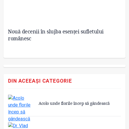
Nouă decenii în slujba esenței sufletului
R
românesc
DIN ACEEAȘI CATEGORIE
Acolo unde florile încep să gândească