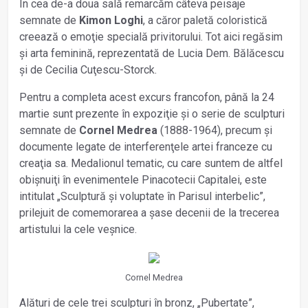
În cea de-a doua sală remarcăm câteva peisaje
semnate de
Kimon Loghi
, a căror paletă coloristică
creează o emoţie specială privitorului. Tot aici regăsim
și arta feminină, reprezentată de Lucia Dem. Bălăcescu
și de Cecilia Cuţescu-Storck.
Pentru a completa acest excurs francofon, până la 24
martie sunt prezente în expoziţie și o serie de sculpturi
semnate de
Cornel Medrea
(1888-1964), precum și
documente legate de interferenţele artei franceze cu
creaţia sa. Medalionul tematic, cu care suntem de altfel
obișnuiţi în evenimentele Pinacotecii Capitalei, este
intitulat „Sculptură și voluptate în Parisul interbelic”,
prilejuit de comemorarea a șase decenii de la trecerea
artistului la cele veșnice.
Cornel Medrea
Alături de cele trei sculpturi în bronz, „Pubertate”,