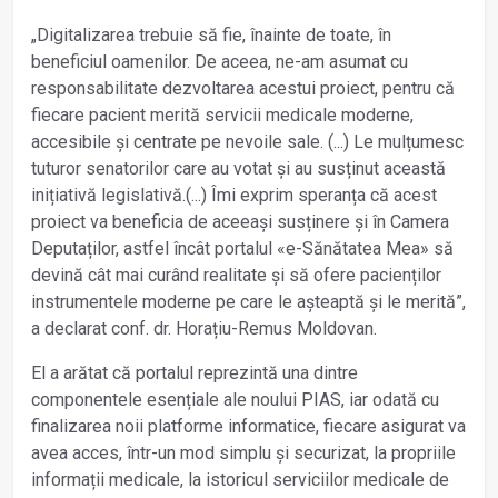
„Digitalizarea trebuie să fie, înainte de toate, în
beneficiul oamenilor. De aceea, ne-am asumat cu
responsabilitate dezvoltarea acestui proiect, pentru că
fiecare pacient merită servicii medicale moderne,
accesibile și centrate pe nevoile sale. (...) Le mulțumesc
tuturor senatorilor care au votat și au susținut această
inițiativă legislativă.(...) Îmi exprim speranța că acest
proiect va beneficia de aceeași susținere și în Camera
Deputaților, astfel încât portalul «e-Sănătatea Mea» să
devină cât mai curând realitate și să ofere pacienților
instrumentele moderne pe care le așteaptă și le merită”,
a declarat conf. dr. Horațiu-Remus Moldovan.
El a arătat că portalul reprezintă una dintre
componentele esențiale ale noului PIAS, iar odată cu
finalizarea noii platforme informatice, fiecare asigurat va
avea acces, într-un mod simplu și securizat, la propriile
informații medicale, la istoricul serviciilor medicale de