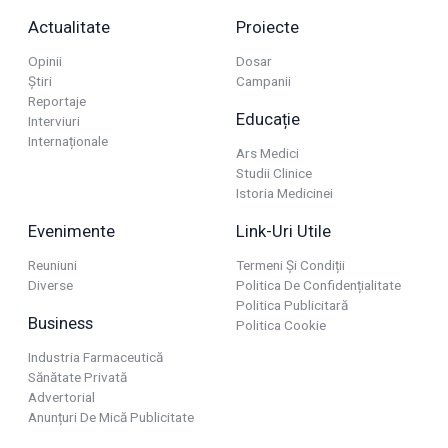
Actualitate
Proiecte
Opinii
Dosar
Știri
Campanii
Reportaje
Educație
Interviuri
Internaționale
Ars Medici
Studii Clinice
Istoria Medicinei
Evenimente
Link-Uri Utile
Reuniuni
Termeni Și Condiții
Diverse
Politica De Confidențialitate
Politica Publicitară
Business
Politica Cookie
Industria Farmaceutică
Sănătate Privată
Advertorial
Anunțuri De Mică Publicitate