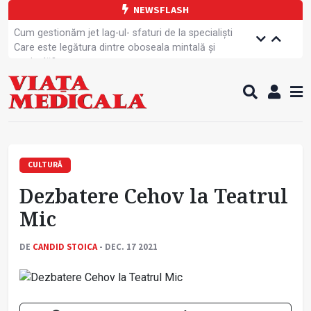
NEWSFLASH
Cum gestionăm jet lag-ul- sfaturi de la specialiști
Care este legătura dintre oboseala mintală și
caniculă?
Campanie de prevenție dedicată sportivelor
Un nou studiu pentru testarea unui vaccin împotriva
tulpinei Bundibugyo a virusului Ebola
Alăptarea, esențială pentru sănătatea mamei și
copilului
Cartea electronică de identitate, noul card de
sănătate
CULTURĂ
Copiii europeni, într-o formă fizică tot mai proastă
Dezbatere Cehov la Teatrul
Demersuri pentru acces transfrontalier la date
medicale
Mic
Contractul cadru ar putea fi modificat
Comercializarea unor medicamente, blocată
DE
CANDID STOICA
- DEC. 17 2021
temporar