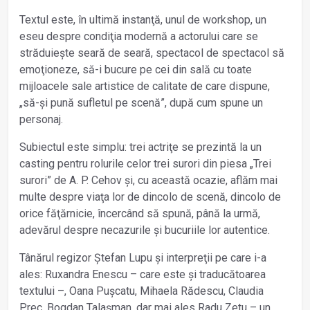
Textul este, în ultimă instanţă, unul de workshop, un
eseu despre condiţia modernă a actorului care se
străduiește seară de seară, spectacol de spectacol să
emoţioneze, să-i bucure pe cei din sală cu toate
mijloacele sale artistice de calitate de care dispune,
„să-și pună sufletul pe scenă”, după cum spune un
personaj.
Subiectul este simplu: trei actriţe se prezintă la un
casting pentru rolurile celor trei surori din piesa „Trei
surori” de A. P. Cehov și, cu această ocazie, aflăm mai
multe despre viaţa lor de dincolo de scenă, dincolo de
orice făţărnicie, încercând să spună, până la urmă,
adevărul despre necazurile și bucuriile lor autentice.
Tânărul regizor Ștefan Lupu și interpreţii pe care i-a
ales: Ruxandra Enescu – care este și traducătoarea
textului –, Oana Pușcatu, Mihaela Rădescu, Claudia
Prec, Bogdan Talașman, dar mai ales Radu Zetu – un