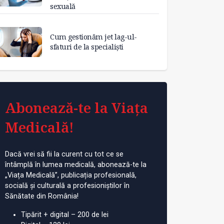
sexuală
Cum gestionăm jet lag-ul-
sfaturi de la specialiști
Abonează-te la Viața
Medicală!
Dacă vrei să fii la curent cu tot ce se
întâmplă în lumea medicală, abonează-te la
„Viața Medicală”, publicația profesională,
socială și culturală a profesioniștilor în
Sănătate din România!
Tipărit + digital – 200 de lei