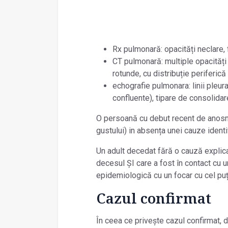
Rx pulmonară: opacități neclare, f
CT pulmonară: multiple opacități 
rotunde, cu distribuție periferică 
echografie pulmonara: linii pleura
confluente), tipare de consolida
O persoană cu debut recent de anosm
gustului) in absența unei cauze identi
Un adult decedat fără o cauză explica
decesul ȘI care a fost în contact cu 
epidemiologică cu un focar cu cel puț
Cazul confirmat
În ceea ce privește cazul confirmat, d