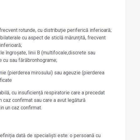
recvent rotunde, cu distribuție periferică inferioară;
bilaterale cu aspect de sticlă mărunțită, frecvent
inferioară;
le îngroșate, linii B (multifocale,discrete sau
re cu sau fărăbronhograme;
ie (pierderea mirosului) sau ageuzie (pierderea
ficate
bilă, cu insuficiență respiratorie care a precedat
un caz confirmat sau care a avut legătură
in un caz confirmat.
efiniția dată de specialiști este: o persoană cu