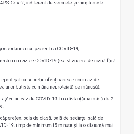
u SARS-CoV-2, indiferent de semnele şi simptomele
 gospodăriecu un pacient cu COVID-19;
directcu un caz de COVID-19 (ex. strângere de mână fără
neprotejat cu secreții infecțioaseale unui caz de
rea unor batiste cu mâna neprotejată de mănușă);
n faţăcu un caz de COVID-19 la o distanţămai mică de 2
e;
ncăpere(ex. sala de clasă, sală de ședințe, sală de
OVID-19, timp de minimum15 minute şi la o distanţă mai