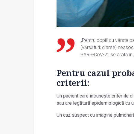
„Pentru copiii cu vârsta p
(vărsături, diaree) neasoc
SARS-CoV-2”, se arată în
Pentru cazul prob
criterii:
Un pacient care întrunește criteriile 
sau are legătură epidemiologică cu un
Un caz suspect cu imagine pulmonar