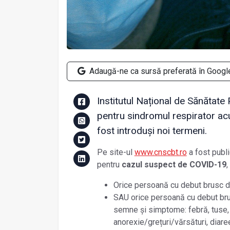
Adaugă-ne ca sursă preferată în Googl
Institutul Național de Sănătate P
pentru sindromul respirator ac
fost introduși noi termeni.
Pe site-ul
www.cnscbt.ro
a fost publi
pentru
cazul suspect de COVID-19
,
Orice persoană cu debut brusc d
SAU orice persoană cu debut b
semne și simptome: febră, tuse, as
anorexie/grețuri/vărsături, diare