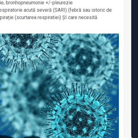
ie, bronhopneumonie +/-pleurezie
espiratorie acută severă (SARI) (febră sau istoric de
spirație (scurtarea respiratiei) ŞI care necesită