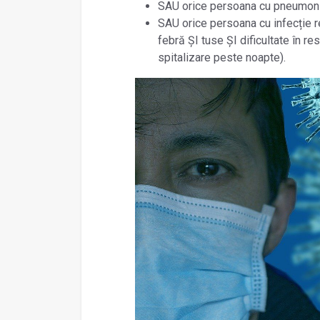
SAU orice persoana cu pneumon
SAU orice persoana cu infecție r
febră ŞI tuse ŞI dificultate în re
spitalizare peste noapte).