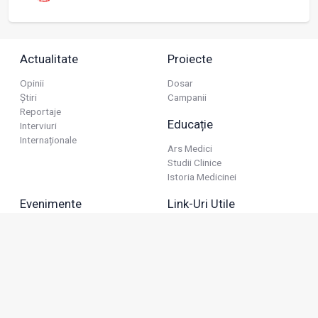
Actualitate
Proiecte
Opinii
Dosar
Știri
Campanii
Reportaje
Educație
Interviuri
Internaționale
Ars Medici
Studii Clinice
Istoria Medicinei
Evenimente
Link-Uri Utile
Reuniuni
Termeni Și Condiții
Diverse
Politica De Confidențialitate
Politica Publicitară
Business
Politica Cookie
Industria Farmaceutică
Sănătate Privată