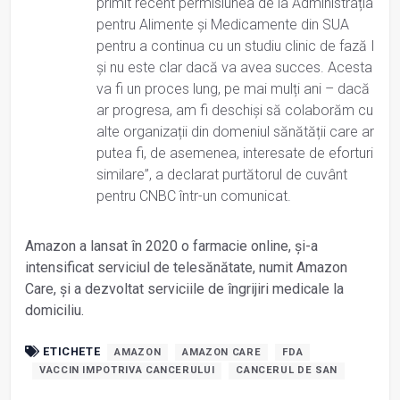
primit recent permisiunea de la Administrația
pentru Alimente și Medicamente din SUA
pentru a continua cu un studiu clinic de fază I
și nu este clar dacă va avea succes. Acesta
va fi un proces lung, pe mai mulți ani – dacă
ar progresa, am fi deschiși să colaborăm cu
alte organizații din domeniul sănătății care ar
putea fi, de asemenea, interesate de eforturi
similare”, a declarat purtătorul de cuvânt
pentru CNBC într-un comunicat.
Amazon a lansat în 2020 o farmacie online, și-a
intensificat serviciul de telesănătate, numit Amazon
Care, și a dezvoltat serviciile de îngrijiri medicale la
domiciliu.
ETICHETE
AMAZON
AMAZON CARE
FDA
VACCIN IMPOTRIVA CANCERULUI
CANCERUL DE SAN