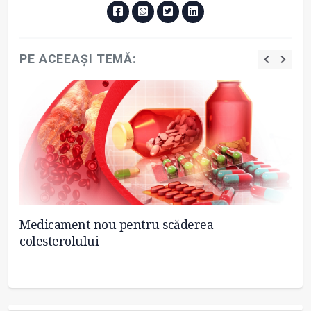
PE ACEEAȘI TEMĂ:
Medicament nou pentru scăderea
FD
colesterolului
co
co