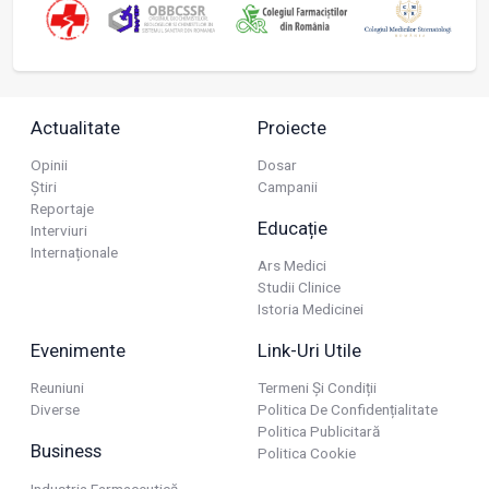
Actualitate
Proiecte
Opinii
Dosar
Știri
Campanii
Reportaje
Educație
Interviuri
Internaționale
Ars Medici
Studii Clinice
Istoria Medicinei
Evenimente
Link-Uri Utile
Reuniuni
Termeni Și Condiții
Diverse
Politica De Confidențialitate
Politica Publicitară
Business
Politica Cookie
Industria Farmaceutică