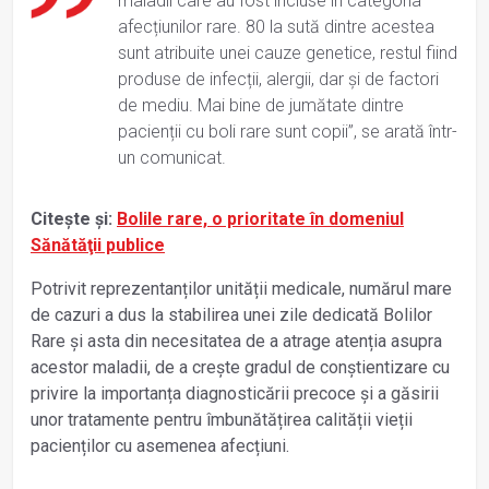
maladii care au fost incluse în categoria
afecțiunilor rare. 80 la sută dintre acestea
sunt atribuite unei cauze genetice, restul fiind
produse de infecții, alergii, dar și de factori
de mediu. Mai bine de jumătate dintre
pacienții cu boli rare sunt copii”, se arată într-
un comunicat.
Citește și:
Bolile rare, o prioritate în domeniul
Sănătăţii publice
Potrivit reprezentanților unității medicale, numărul mare
de cazuri a dus la stabilirea unei zile dedicată Bolilor
Rare și asta din necesitatea de a atrage atenția asupra
acestor maladii, de a crește gradul de conștientizare cu
privire la importanța diagnosticării precoce și a găsirii
unor tratamente pentru îmbunătățirea calității vieții
pacienților cu asemenea afecțiuni.