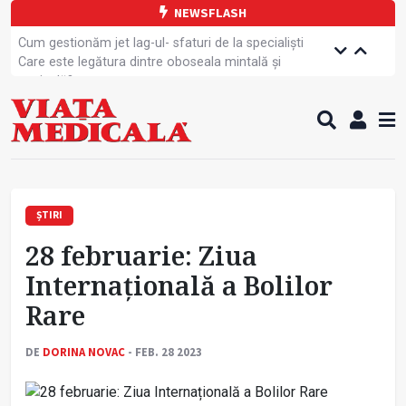
NEWSFLASH
Cum gestionăm jet lag-ul- sfaturi de la specialiști
Care este legătura dintre oboseala mintală și
caniculă?
Campanie de prevenție dedicată sportivelor
Un nou studiu pentru testarea unui vaccin împotriva
tulpinei Bundibugyo a virusului Ebola
Alăptarea, esențială pentru sănătatea mamei și
copilului
Cartea electronică de identitate, noul card de
sănătate
ȘTIRI
Copiii europeni, într-o formă fizică tot mai proastă
28 februarie: Ziua
Demersuri pentru acces transfrontalier la date
medicale
Internațională a Bolilor
Contractul cadru ar putea fi modificat
Rare
Comercializarea unor medicamente, blocată
temporar
DE
DORINA NOVAC
- FEB. 28 2023