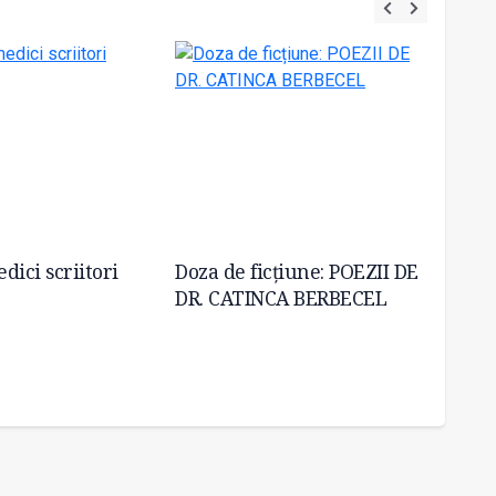
dici scriitori
Doza de ficțiune: POEZII DE
Când p
DR. CATINCA BERBECEL
toraci