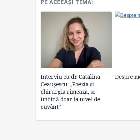
PE ACEEAȘI TEMĂ:
ologie
Interviu cu dr. Cătălina
Despre me
ezie de Ana-
Ceaușescu: „Poezia și
chirurgia rimează, se
îmbină doar la nivel de
cuvânt”