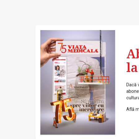
A
la
Dacă v
abonea
cultur
Află m