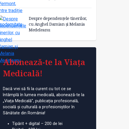
Despre dependențele tinerilor,
cu Anghel Damian și Melania
Medeleanu
Abonează-te la Viața
Medicală!
Dacă vrei să fii la curent cu tot ce se
întâmplă în lumea medicală, abonează-te la
„Viața Medicală”, publicația profesională,
socială și culturală a profesioniștilor în
Sănătate din România!
Tipărit + digital – 200 de lei