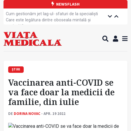
NEWSFLASH
Cum gestionăm jet lag-ul- sfaturi de la specialiști
Care este legătura dintre oboseala mintală și
caniculă?
Campanie de prevenție dedicată sportivelor
Un nou studiu pentru testarea unui vaccin împotriva
tulpinei Bundibugyo a virusului Ebola
Alăptarea, esențială pentru sănătatea mamei și
copilului
Cartea electronică de identitate, noul card de
sănătate
ȘTIRI
Copiii europeni, într-o formă fizică tot mai proastă
Vaccinarea anti-COVID se
Demersuri pentru acces transfrontalier la date
medicale
va face doar la medicii de
Contractul cadru ar putea fi modificat
familie, din iulie
Comercializarea unor medicamente, blocată
temporar
DE
DORINA NOVAC
- APR. 19 2022