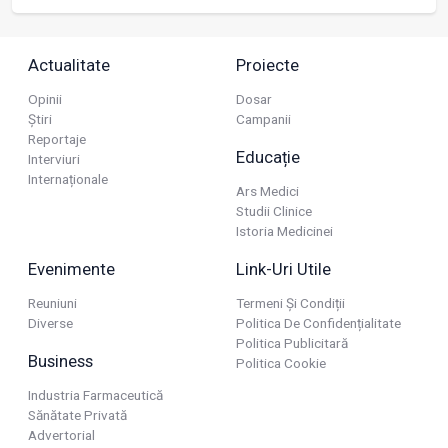
Actualitate
Proiecte
Opinii
Dosar
Știri
Campanii
Reportaje
Educație
Interviuri
Internaționale
Ars Medici
Studii Clinice
Istoria Medicinei
Evenimente
Link-Uri Utile
Reuniuni
Termeni Și Condiții
Diverse
Politica De Confidențialitate
Politica Publicitară
Business
Politica Cookie
Industria Farmaceutică
Sănătate Privată
Advertorial