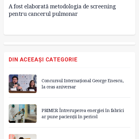
A fost elaborată metodologia de screening
T
cii
pentru cancerul pulmonar
es
DIN ACEEAȘI CATEGORIE
Concursul Internațional George Enescu,
la ceas aniversar
PRIMER: Întreruperea energiei în fabrici
ar pune pacienții în pericol