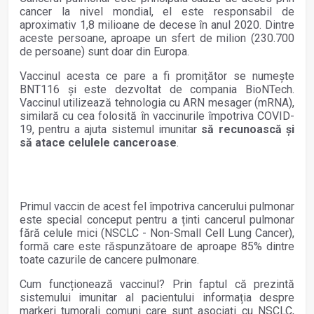
cancer la nivel mondial, el este responsabil de
aproximativ 1,8 milioane de decese în anul 2020. Dintre
aceste persoane, aproape un sfert de milion (230.700
de persoane) sunt doar din Europa.
Vaccinul acesta ce pare a fi promițător se numește
BNT116 și este dezvoltat de compania BioNTech.
Vaccinul utilizează tehnologia cu ARN mesager (mRNA),
similară cu cea folosită în vaccinurile împotriva COVID-
19, pentru a ajuta sistemul imunitar
să recunoască și
să atace celulele canceroase
.
Primul vaccin de acest fel împotriva cancerului pulmonar
este special conceput pentru a ținti cancerul pulmonar
fără celule mici (NSCLC - Non-Small Cell Lung Cancer),
formă care este răspunzătoare de aproape 85% dintre
toate cazurile de cancere pulmonare.
Cum funcționează vaccinul? Prin faptul că prezintă
sistemului imunitar al pacientului informația despre
markeri tumorali comuni care sunt asociați cu NSCLC,