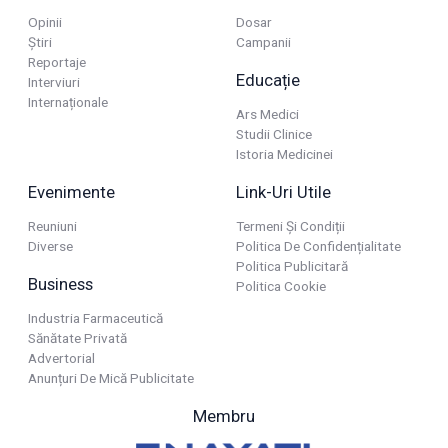
Opinii
Dosar
Știri
Campanii
Reportaje
Educație
Interviuri
Internaționale
Ars Medici
Studii Clinice
Istoria Medicinei
Evenimente
Link-Uri Utile
Reuniuni
Termeni Și Condiții
Diverse
Politica De Confidențialitate
Politica Publicitară
Business
Politica Cookie
Industria Farmaceutică
Sănătate Privată
Advertorial
Anunțuri De Mică Publicitate
Membru