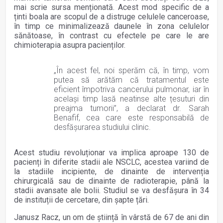
mai scrie sursa menționată. Acest mod specific de a
ținti boala are scopul de a distruge celulele canceroase,
în timp ce minimalizează daunele în zona celulelor
sănătoase, în contrast cu efectele pe care le are
chimioterapia asupra pacienților.
„În acest fel, noi sperăm că, în timp, vom
putea să arătăm că tratamentul este
eficient împotriva cancerului pulmonar, iar în
același timp lasă neatinse alte țesuturi din
preajma tumorii”, a declarat dr. Sarah
Benafif, cea care este responsabilă de
desfășurarea studiului clinic.
Acest studiu revoluționar va implica aproape 130 de
pacienți în diferite stadii ale NSCLC, acestea variind de
la stadiile incipiente, de dinainte de intervenția
chirurgicală sau de dinainte de radioterapie, până la
stadii avansate ale bolii. Studiul se va desfășura în 34
de instituții de cercetare, din șapte țări.
Janusz Racz, un om de știință în vârstă de 67 de ani din