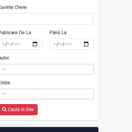
Cuvinte Cheie:
Publicare De La:
Până La:
Autor:
--
Ediție:
--
Caută în Site