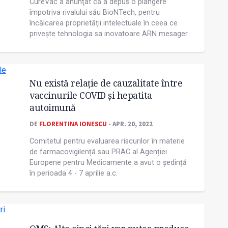
CureVac a anunţat că a depus o plângere
împotriva rivalului său BioNTech, pentru
încălcarea proprietății intelectuale în ceea ce
privește tehnologia sa inovatoare ARN mesager.
Nu există relație de cauzalitate între
vaccinurile COVID și hepatita
autoimună
DE
FLORENTINA IONESCU
- APR. 20, 2022
Comitetul pentru evaluarea riscurilor în materie
de farmacovigilență sau PRAC al Agenției
Europene pentru Medicamente a avut o ședință
în perioada 4 - 7 aprilie a.c.