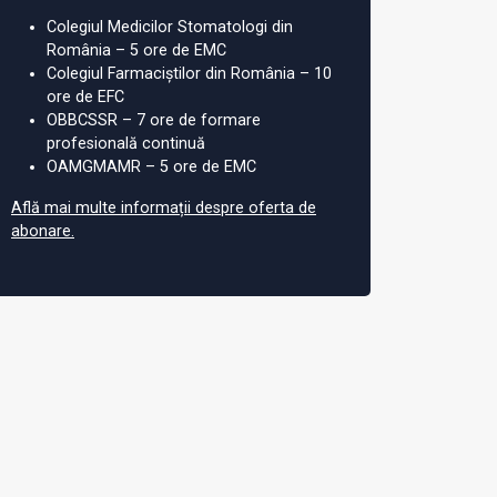
Colegiul Medicilor Stomatologi din
România – 5 ore de EMC
Colegiul Farmaciștilor din România – 10
ore de EFC
OBBCSSR – 7 ore de formare
profesională continuă
OAMGMAMR – 5 ore de EMC
Află mai multe informații despre oferta de
abonare.