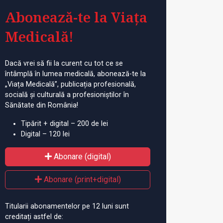
Abonează-te la Viața
Medicală!
Dacă vrei să fii la curent cu tot ce se
întâmplă în lumea medicală, abonează-te la
„Viața Medicală”, publicația profesională,
socială și culturală a profesioniștilor în
Sănătate din România!
Tipărit + digital – 200 de lei
Digital – 120 lei
Abonare (digital)
Abonare (print+digital)
Titularii abonamentelor pe 12 luni sunt
creditați astfel de: