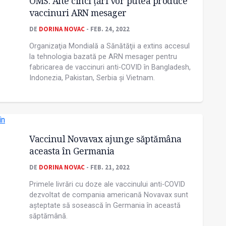
OMS: Alte cinci țări vor putea produce
vaccinuri ARN mesager
DE
DORINA NOVAC
- FEB. 24, 2022
Organizaţia Mondială a Sănătăţii a extins accesul
la tehnologia bazată pe ARN mesager pentru
fabricarea de vaccinuri anti-COVID în Bangladesh,
Indonezia, Pakistan, Serbia şi Vietnam.
Vaccinul Novavax ajunge săptămâna
aceasta în Germania
DE
DORINA NOVAC
- FEB. 21, 2022
Primele livrări cu doze ale vaccinului anti-COVID
dezvoltat de compania americană Novavax sunt
aşteptate să sosească în Germania în această
săptămână.