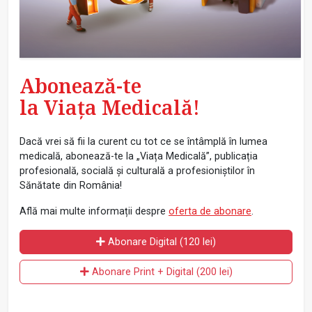
Abonează-te
la Viața Medicală!
Dacă vrei să fii la curent cu tot ce se întâmplă în lumea
medicală, abonează-te la „Viața Medicală”, publicația
profesională, socială și culturală a profesioniștilor în
Sănătate din România!
Află mai multe informații despre
oferta de abonare
.
Abonare Digital (120 lei)
Abonare Print + Digital (200 lei)