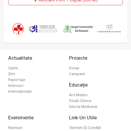
Abonare Print + Digital (200 lei)
Actualitate
Proiecte
Opinii
Dosar
Știri
Campanii
Reportaje
Educație
Interviuri
Internaționale
Ars Medici
Studii Clinice
Istoria Medicinei
Evenimente
Link-Uri Utile
Reuniuni
Termeni Și Condiții