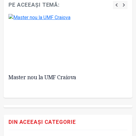
PE ACEEAȘI TEMĂ:
mai
Master nou la UMF Craiova
Pr
să
DIN ACEEAȘI CATEGORIE