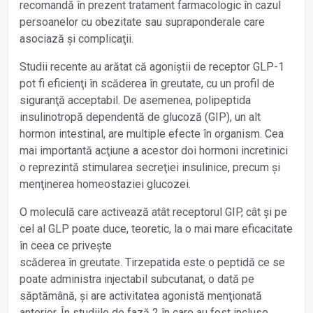
recomandă în prezent tratament farmacologic în cazul
persoanelor cu obezitate sau supraponderale care
asociază și complicaţii.
Studii recente au arătat că agoniștii de receptor GLP-1
pot fi eficienţi în scăderea în greutate, cu un profil de
siguranţă acceptabil. De asemenea, polipeptida
insulinotropă dependentă de glucoză (GIP), un alt
hormon intestinal, are multiple efecte în organism. Cea
mai importantă acţiune a acestor doi hormoni incretinici
o reprezintă stimularea secreţiei insulinice, precum și
menţinerea homeostaziei glucozei.
O moleculă care activează atât receptorul GIP, cât și pe
cel al GLP poate duce, teoretic, la o mai mare eficacitate
în ceea ce privește
scăderea în greutate. Tirzepatida este o peptidă ce se
poate administra injectabil subcutanat, o dată pe
săptămână, și are activitatea agonistă menţionată
anterior. În studiile de fază 2 în care au fost incluse