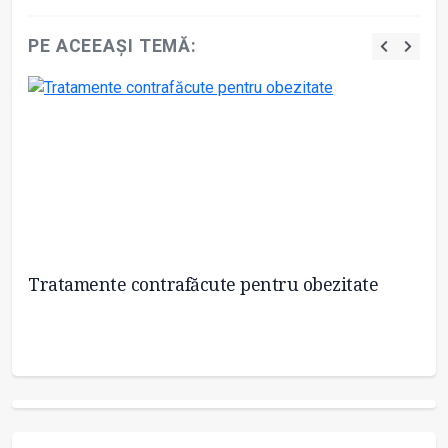
PE ACEEAȘI TEMĂ:
Tratamente contrafăcute pentru obezitate
C
pr
pe