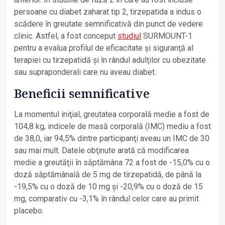
persoane cu diabet zaharat tip 2, tirzepatida a indus o
scădere în greutate semnificativă din punct de vedere
clinic. Astfel, a fost conceput
studiul
SURMOUNT-1
pentru a evalua profilul de eficacitate și siguranţă al
terapiei cu tirzepatidă și în rândul adulţilor cu obezitate
sau supraponderali care nu aveau diabet.
Beneficii semnificative
La momentul iniţial, greutatea corporală medie a fost de
104,8 kg, indicele de masă corporală (IMC) mediu a fost
de 38,0, iar 94,5% dintre participanţi aveau un IMC de 30
sau mai mult. Datele obţinute arată că modificarea
medie a greutăţii în săptămâna 72 a fost de -15,0% cu o
doză săptămânală de 5 mg de tirzepatidă, de până la
-19,5% cu o doză de 10 mg și -20,9% cu o doză de 15
mg, comparativ cu -3,1% în rândul celor care au primit
placebo.