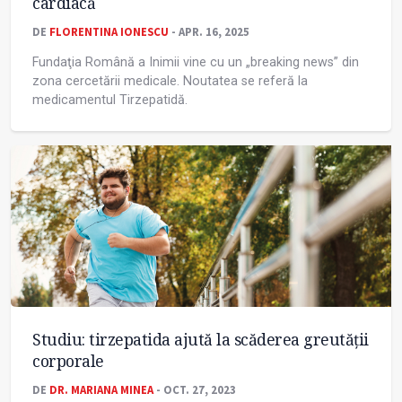
cardiacă
DE
FLORENTINA IONESCU
- APR. 16, 2025
Fundaţia Română a Inimii vine cu un „breaking news” din
zona cercetării medicale. Noutatea se referă la
medicamentul Tirzepatidă.
Studiu: tirzepatida ajută la scăderea greutăţii
corporale
DE
DR. MARIANA MINEA
- OCT. 27, 2023