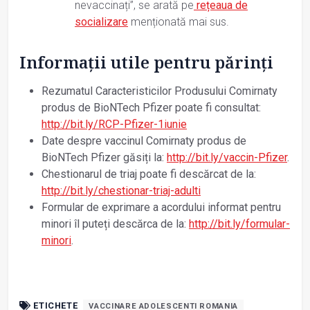
nevaccinați”, se arată pe
rețeaua de
socializare
menționată mai sus.
Informații utile pentru părinți
Rezumatul Caracteristicilor Produsului Comirnaty
produs de BioNTech Pfizer poate fi consultat:
http://bit.ly/RCP-Pfizer-1iunie
Date despre vaccinul Comirnaty produs de
BioNTech Pfizer găsiți la:
http://bit.ly/vaccin-Pfizer
.
Chestionarul de triaj poate fi descărcat de la:
http://bit.ly/chestionar-triaj-adulti
Formular de exprimare a acordului informat pentru
minori îl puteți descărca de la:
http://bit.ly/formular-
minori
.
ETICHETE
VACCINARE ADOLESCENTI ROMANIA