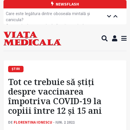
NEWSFLASH
Care este legătura dintre oboseala mintală și
canicula?
Campanie de prevenție dedicată sportivelor
Un nou studiu pentru testarea unui vaccin împotriva
tulpinei Bundibugyo a virusului Ebola
Alăptarea, esențială pentru sănătatea mamei și
copilului
Cartea electronică de identitate, noul card de
sănătate
Copiii europeni, într-o formă fizică tot mai proastă
ȘTIRI
Demersuri pentru acces transfrontalier la date
Tot ce trebuie să știți
medicale
A fost elaborată metodologia de screening pentru
despre vaccinarea
cancerul pulmonar
împotriva COVID-19 la
Contractul cadru ar putea fi modificat
Cum gestionăm jet lag-ul- sfaturi de la specialiști
copiii între 12 și 15 ani
DE
FLORENTINA IONESCU
- IUN. 2 2021