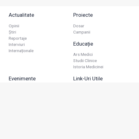
Actualitate
Proiecte
Opinii
Dosar
Știri
Campanii
Reportaje
Educație
Interviuri
Internaționale
Ars Medici
Studii Clinice
Istoria Medicinei
Evenimente
Link-Uri Utile
Reuniuni
Termeni Și Condiții
Diverse
Politica De Confidențialitate
Politica Publicitară
Business
Politica Cookie
Industria Farmaceutică
Sănătate Privată
Advertorial
Anunțuri De Mică Publicitate