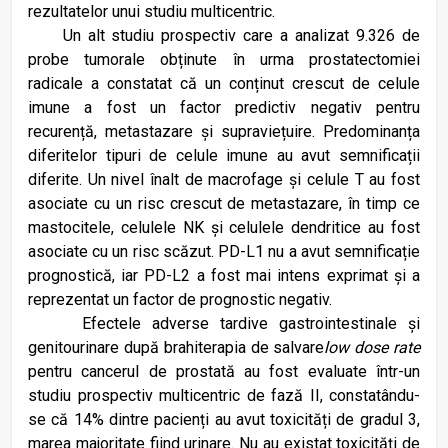
rezultatelor unui studiu multicentric.
Un alt studiu prospectiv care a analizat
9.326 de
probe tumorale obținute în urma prostatectomiei
radicale a constatat că un conținut crescut de celule
imune a fost un factor predictiv negativ pentru
recurență, metastazare și supraviețuire. Predominanța
diferitelor tipuri de celule imune au avut semnificații
diferite. Un nivel înalt de macrofage și celule T au fost
asociate cu un risc crescut de metastazare, în timp ce
mastocitele, celulele NK și celulele dendritice au fost
asociate cu un risc scăzut. PD-L1 nu a avut semnificație
prognostică, iar PD-L2 a fost mai intens exprimat și a
reprezentat un factor de prognostic negativ.
Efectele adverse tardive gastrointestinale și
genitourinare după brahiterapia de salvare
low dose rate
pentru cancerul de prostată au fost evaluate într-un
studiu prospectiv multicentric de fază II, constatându-
se că 14% dintre pacienți au avut toxicități de gradul 3,
marea majoritate fiind urinare. Nu au existat toxicități de