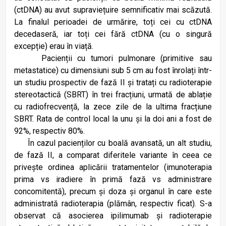
(ctDNA) au avut supraviețuire semnificativ mai scăzută.
La finalul perioadei de urmărire, toți cei cu ctDNA
decedaseră, iar toți cei fără ctDNA (cu o singură
excepție) erau în viață.
Pacienții cu tumori pulmonare (primitive sau
metastatice) cu dimensiuni sub 5 cm au fost înrolați într-
un studiu prospectiv de fază II și tratați cu radioterapie
stereotactică (SBRT) în trei fracțiuni, urmată de ablație
cu radiofrecvență, la zece zile de la ultima fracțiune
SBRT. Rata de control local la unu și la doi ani a fost de
92%, respectiv 80%.
În cazul pacienților cu boală avansată, un alt studiu,
de fază II, a comparat diferitele variante în ceea ce
privește ordinea aplicării tratamentelor (imunoterapia
prima vs iradiere în primă fază vs administrare
concomitentă), precum și doza și organul în care este
administrată radioterapia (plămân, respectiv ficat). S-a
observat că asocierea ipilimumab și radioterapie