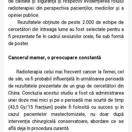
de calitate și siguranță și respectiv evidențierea rolului
radioterapiei din perspectiva pacienților, medicilor și a
opiniei publice.
Rezultatele obținute de peste 2.000 de echipe de
cercetători din întreaga lume au fost selectate pentru a
fi prezentate fie în cadrul sesiunilor orale, fie sub formă
de poster.
Cancerul mamar, o preocupare constantă
Radioterapia celui mai frecvent cancer la femei, cel
de sân, va fi probabil influențată în următoarea perioadă
de rezultatele prezentate de un grup de cercetători din
China. Concluzia acestui studiu a fost că administrarea
unei doze mai mici și pe o perioadă mai scurtă de timp
(43,5 Gy/15 fracțiuni) poate fi folosită cu succes și în
cazul pacientelor mastectomizate, nu doar după
intervenția chirurgicală conservatoare, abordare ce se
află deja în procedura curentă.