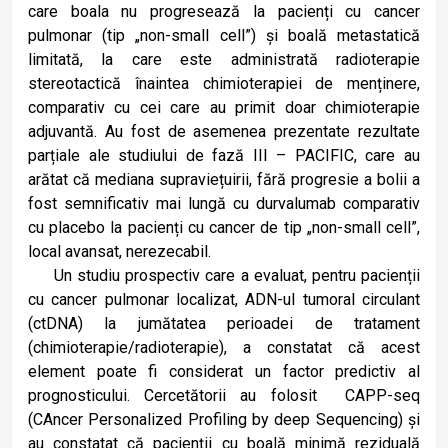
care boala nu progresează la pacienți cu cancer
pulmonar (tip „non-small cell”) și boală metastatică
limitată, la care este administrată radioterapie
stereotactică înaintea chimioterapiei de menținere,
comparativ cu cei care au primit doar chimioterapie
adjuvantă. Au fost de asemenea prezentate rezultate
parțiale ale studiului de fază III – PACIFIC, care au
arătat că mediana supraviețuirii, fără progresie a bolii a
fost semnificativ mai lungă cu durvalumab comparativ
cu placebo la pacienți cu cancer de tip „non-small cell”,
local avansat, nerezecabil.
Un studiu prospectiv care a evaluat, pentru pacienții
cu cancer pulmonar localizat, ADN-ul tumoral circulant
(ctDNA) la jumătatea perioadei de tratament
(chimioterapie/radioterapie), a constatat că acest
element poate fi considerat un factor predictiv al
prognosticului. Cercetătorii au folosit
CAPP-seq
(CAncer Personalized Profiling by deep Sequencing) și
au constatat că pacienții cu boală minimă reziduală