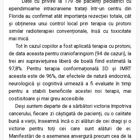
Date cu privire la 179 de pacienți pediatrici cu
ependimoame intracraniene tratați într-un centru din
Florida au confirmat atât importanța rezecției totale, cât
și obținerea unui control local prin terapia cu protoni
similar radioterapiei convenționale, însă cu toxicitate
mai mică.
Tot în cazul copiilor a fost aplicată terapia cu protoni,
de data aceasta pentru craniofaringiom (94 de cazuri), la
trei ani supraviețuirea liberă de boală fiind estimată la
97,8%. Pentru terapia conformațională 3D și IMRT
aceasta este de 96%, dar efectele de natură endocrină,
neurologică și cognitivă urmează a fi evaluate în timp
pentru a stabili beneficiile acestei noi terapii, mai
costisitoare și mai greu accesibile.
Deși suntem departe de a sărbători victoria împotriva
cancerului, fiecare zi câștigată de pacienți, cu o calitate
bună a vieții, înseamnă încă o zi alături de cei dragi și o
victorie pentru toți cei care sunt alături de ei.
Manifestări de o asemenea anvergură precum cea de la