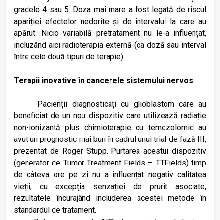
gradele 4 sau 5. Doza mai mare a fost legată de riscul
apariției efectelor nedorite și de intervalul la care au
apărut. Nicio variabilă pretratament nu le-a influențat,
incluzând aici radioterapia externă (ca doză sau interval
între cele două tipuri de terapie).
Terapii inovative în cancerele sistemului nervos
Pacienții diagnosticați cu glioblastom care au
beneficiat de un nou dispozitiv care utilizează radiație
non-ionizantă plus chimioterapie cu temozolomid au
avut un prognostic mai bun în cadrul unui trial de fază III,
prezentat de Roger Stupp. Purtarea acestui dispozitiv
(generator de Tumor Treatment Fields – TTFields) timp
de câteva ore pe zi nu a influențat negativ calitatea
vieții, cu excepția senzației de prurit asociate,
rezultatele încurajând includerea acestei metode în
standardul de tratament.