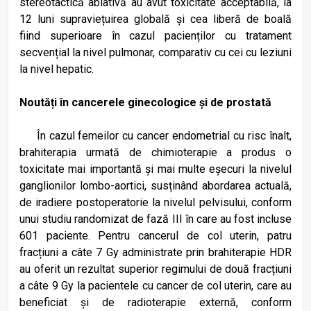
stereo­tactică ablativă au avut toxicitate acceptabilă, la
12 luni supraviețuirea globală și cea liberă de boală
fiind superioare în cazul pacienților cu tratament
secvențial la nivel pulmonar, comparativ cu cei cu leziuni
la nivel hepatic.
Noutăți în cancerele ginecologice și de prostată
În cazul femeilor cu cancer endometrial cu risc înalt,
brahiterapia urmată de chimioterapie a produs o
toxicitate mai importantă și mai multe eșecuri la nivelul
ganglionilor lombo-aortici, susținând abordarea actuală,
de iradiere postoperatorie la nivelul pelvisului, conform
unui studiu randomizat de fază III în care au fost incluse
601 paciente. Pentru cancerul de col uterin, patru
fracțiuni a câte 7 Gy administrate prin brahiterapie HDR
au oferit un rezultat superior regimului de două fracțiuni
a câte 9 Gy la pacientele cu cancer de col uterin, care au
beneficiat și de radioterapie externă, conform