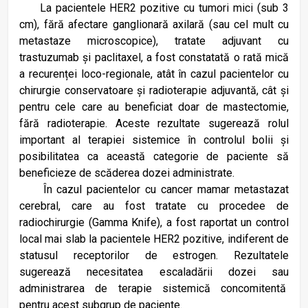
La pacientele HER2 pozitive cu tumori mici (sub 3
cm), fără afectare ganglionară axilară (sau cel mult cu
metastaze microscopice), tratate adjuvant cu
trastuzumab și paclitaxel, a fost constatată o rată mică
a recurenței loco-regionale, atât în cazul pacientelor cu
chirurgie conservatoare și radioterapie adjuvantă, cât și
pentru cele care au beneficiat doar de mastectomie,
fără radioterapie. Aceste rezultate sugerează rolul
important al terapiei sistemice în controlul bolii și
posibilitatea ca această categorie de paciente să
beneficieze de scăderea dozei administrate.
În cazul pacientelor cu cancer mamar metastazat
cerebral, care au fost tratate cu procedee de
radiochirurgie (Gamma Knife), a fost raportat un control
local mai slab la pacientele HER2 pozitive, indiferent de
statusul receptorilor de estrogen. Rezultatele
sugerează necesitatea escaladării dozei sau
administrarea de terapie sistemică concomitentă
pentru acest subgrup de paciente.