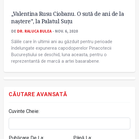
„Valentina Rusu Ciobanu. O sută de ani de la
naștere”, la Palatul Suţu
DE
DR. RALUCA BULEA
- NOV. 6, 2020
Sălile care în ultimii ani au găzduit pentru perioade
îndelungate expunerea capodoperelor Pinacotecii
Bucureștiului se deschid, luna aceasta, pentru o
reprezentantă de marcă a artei basarabene.
CĂUTARE AVANSATĂ
Cuvinte Cheie:
Publicare De La:
Până La: