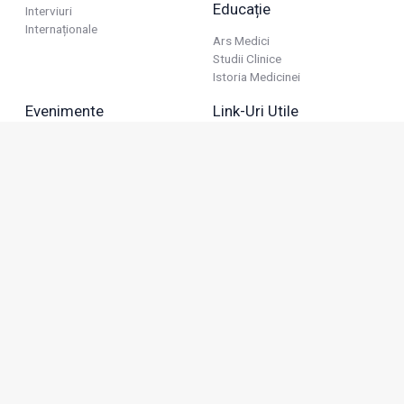
Educație
Interviuri
Internaționale
Ars Medici
Studii Clinice
Istoria Medicinei
Evenimente
Link-Uri Utile
Reuniuni
Termeni Și Condiții
Diverse
Politica De Confidențialitate
Politica Publicitară
Business
Politica Cookie
Industria Farmaceutică
Sănătate Privată
Advertorial
Anunțuri De Mică Publicitate
Membru