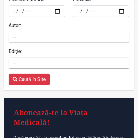
Autor:
--
Ediție:
--
Caută în Site
Abonează-te la Viața
Medicală!
Dacă vrei să fii la curent cu tot ce se întâmplă în lumea