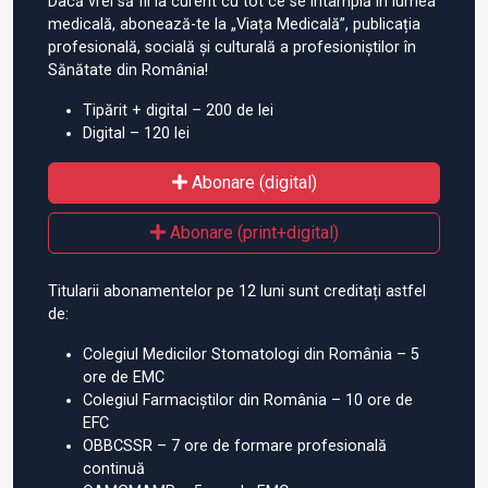
Dacă vrei să fii la curent cu tot ce se întâmplă în lumea
medicală, abonează-te la „Viața Medicală”, publicația
profesională, socială și culturală a profesioniștilor în
Sănătate din România!
Tipărit + digital – 200 de lei
Digital – 120 lei
Abonare (digital)
Abonare (print+digital)
Titularii abonamentelor pe 12 luni sunt creditați astfel
de:
Colegiul Medicilor Stomatologi din România – 5
ore de EMC
Colegiul Farmaciștilor din România – 10 ore de
EFC
OBBCSSR – 7 ore de formare profesională
continuă