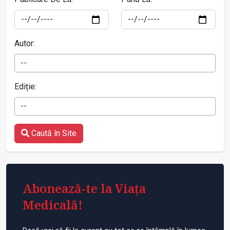
Autor:
--
Ediție:
--
Caută în Site
Abonează-te la Viața
Medicală!