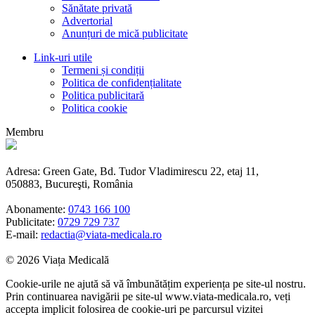
Sănătate privată
Advertorial
Anunțuri de mică publicitate
Link-uri utile
Termeni și condiții
Politica de confidențialitate
Politica publicitară
Politica cookie
Membru
Adresa: Green Gate, Bd. Tudor Vladimirescu 22, etaj 11,
050883, Bucureşti, România
Abonamente:
0743 166 100
Publicitate:
0729 729 737
E-mail:
redactia@viata-medicala.ro
© 2026 Viața Medicală
Cookie-urile ne ajută să vă îmbunătățim experiența pe site-ul nostru.
Prin continuarea navigării pe site-ul www.viata-medicala.ro, veți
accepta implicit folosirea de cookie-uri pe parcursul vizitei