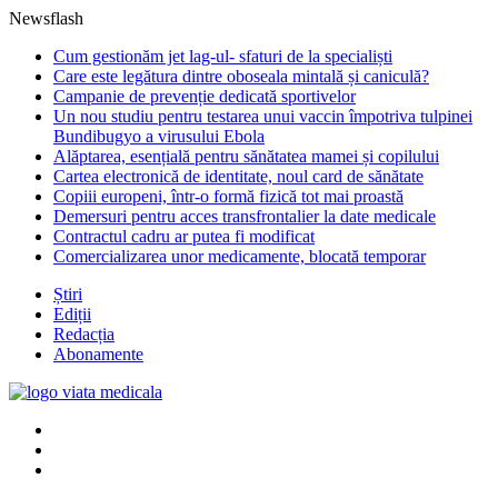
Newsflash
Cum gestionăm jet lag-ul- sfaturi de la specialiști
Care este legătura dintre oboseala mintală și caniculă?
Campanie de prevenție dedicată sportivelor
Un nou studiu pentru testarea unui vaccin împotriva tulpinei
Bundibugyo a virusului Ebola
Alăptarea, esențială pentru sănătatea mamei și copilului
Cartea electronică de identitate, noul card de sănătate
Copiii europeni, într-o formă fizică tot mai proastă
Demersuri pentru acces transfrontalier la date medicale
Contractul cadru ar putea fi modificat
Comercializarea unor medicamente, blocată temporar
Știri
Ediții
Redacția
Abonamente