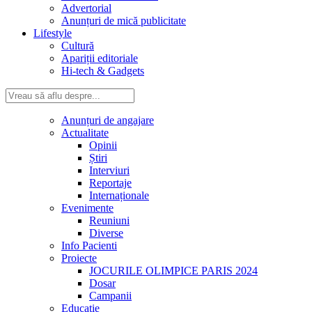
Advertorial
Anunțuri de mică publicitate
Lifestyle
Cultură
Apariții editoriale
Hi-tech & Gadgets
Anunțuri de angajare
Actualitate
Opinii
Știri
Interviuri
Reportaje
Internaționale
Evenimente
Reuniuni
Diverse
Info Pacienti
Proiecte
JOCURILE OLIMPICE PARIS 2024
Dosar
Campanii
Educație