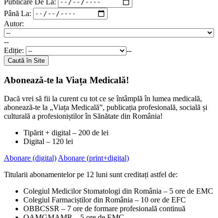
Publicare De La:
Până La:
Autor:
--
Ediție:
--
Caută în Site
Abonează-te la Viața Medicală!
Dacă vrei să fii la curent cu tot ce se întâmplă în lumea medicală,
abonează-te la „Viața Medicală”, publicația profesională, socială și
culturală a profesioniștilor în Sănătate din România!
Tipărit + digital – 200 de lei
Digital – 120 lei
Abonare (digital)
Abonare (print+digital)
Titularii abonamentelor pe 12 luni sunt creditați astfel de:
Colegiul Medicilor Stomatologi din România – 5 ore de EMC
Colegiul Farmaciștilor din România – 10 ore de EFC
OBBCSSR – 7 ore de formare profesională continuă
OAMGMAMR – 5 ore de EMC