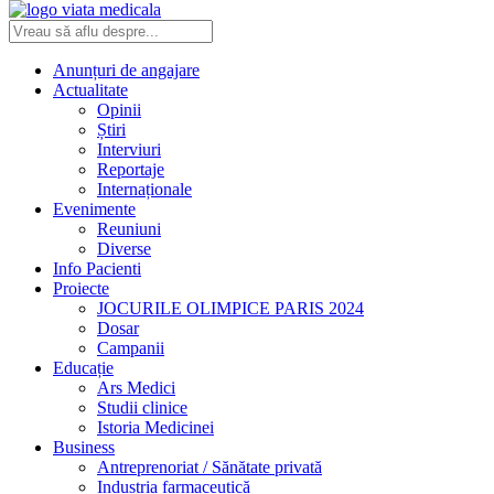
Anunțuri de angajare
Actualitate
Opinii
Știri
Interviuri
Reportaje
Internaționale
Evenimente
Reuniuni
Diverse
Info Pacienti
Proiecte
JOCURILE OLIMPICE PARIS 2024
Dosar
Campanii
Educație
Ars Medici
Studii clinice
Istoria Medicinei
Business
Antreprenoriat / Sănătate privată
Industria farmaceutică