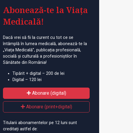
Abonează-te la Viața
Medicală!
Dacă vrei să fii la curent cu tot ce se
întâmplă în lumea medicală, abonează-te la
„Viața Medicală”, publicația profesională,
socială și culturală a profesioniștilor în
Sănătate din România!
Tipărit + digital – 200 de lei
Digital – 120 lei
Abonare (digital)
Abonare (print+digital)
Titularii abonamentelor pe 12 luni sunt
creditați astfel de: