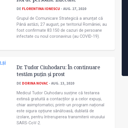
DE
FLORENTINA IONESCU
- AUG. 27, 2020
Grupul de Comunicare Strategică a anunțat că
Până astăzi, 27 august, pe teritoriul României, au
fost confirmate 83.150 de cazuri de persoane
infectate cu noul coronavirus (au COVID-19).
Dr. Tudor Ciuhodaru: În continuare
testăm puțin și prost
DE
DORINA NOVAC
- AUG. 13, 2020
Medicul Tudor Ciuhodaru susține că testarea
extinsă gratuită a contacților și a celor expuși,
chiar asimptomatici, printr-un program național
este sigura opțiune sănătoasă, dublată de
izolare, pentru întreruperea transmiterii virusului
SARS-CoV-2.