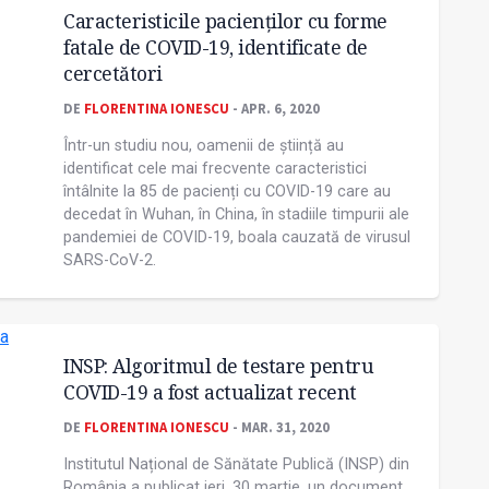
Caracteristicile pacienților cu forme
fatale de COVID-19, identificate de
cercetători
DE
FLORENTINA IONESCU
- APR. 6, 2020
Într-un studiu nou, oamenii de știință au
identificat cele mai frecvente caracteristici
întâlnite la 85 de pacienți cu COVID-19 care au
decedat în Wuhan, în China, în stadiile timpurii ale
pandemiei de COVID-19, boala cauzată de virusul
SARS-CoV-2.
INSP: Algoritmul de testare pentru
COVID-19 a fost actualizat recent
DE
FLORENTINA IONESCU
- MAR. 31, 2020
Institutul Național de Sănătate Publică (INSP) din
România a publicat ieri, 30 martie, un document