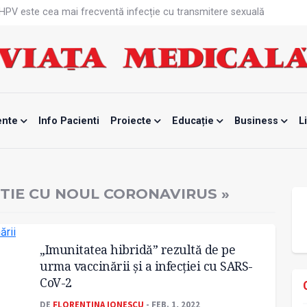
că HPV este cea mai frecventă infecție cu transmitere sexuală
n fabrici ar pune pacienții în pericol
 specialist
mente, blocată temporar
ri de la specialiști
eala mintală și caniculă?
tă sportivelor
unui vaccin împotriva tulpinei Bundibugyo a virusului Ebola
ănătatea mamei și copilului
ente
Info Pacienti
Proiecte
Educație
Business
L
e Enescu, la ceas aniversar
CTIE CU NOUL CORONAVIRUS »
„Imunitatea hibridă” rezultă de pe
urma vaccinării și a infecției cu SARS-
CoV-2
DE
FLORENTINA IONESCU
- FEB. 1, 2022