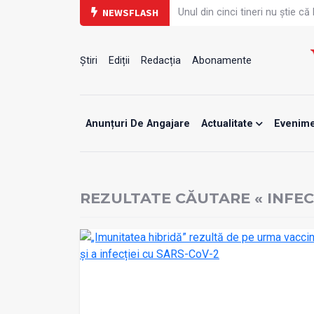
Unul din cinci tineri nu știe 
NEWSFLASH
PRIMER: Întreruperea energiei î
Subiecte unice la examenul de
Comercializarea unor medica
Cum gestionăm jet lag-ul- sfatu
Știri
Ediții
Redacția
Abonamente
Care este legătura dintre obos
Campanie de prevenție dedica
Un nou studiu pentru testarea 
Alăptarea, esențială pentru s
Anunțuri De Angajare
Actualitate
Evenim
Concursul Internațional Georg
REZULTATE CĂUTARE « INFE