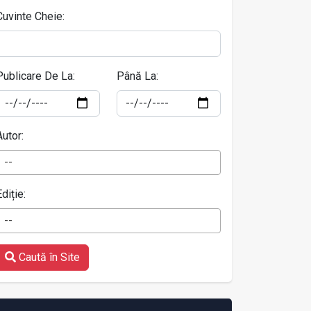
Cuvinte Cheie:
Publicare De La:
Până La:
Autor:
--
Ediție:
--
Caută în Site